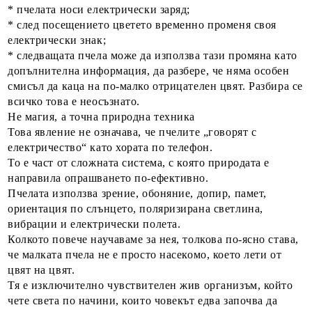
* пчелата носи електрически заряд;
* след посещението цветето временно променя своя
електрически знак;
* следващата пчела може да използва тази промяна като
допълнителна информация, да разбере, че няма особен
смисъл да каца на по-малко отрицателен цвят. Разбира се
всичко това е неосъзнато.
Не магия, а точна природна техника
Това явление не означава, че пчелите „говорят с
електричество“ като хората по телефон.
То е част от сложната система, с която природата е
направила опрашването по-ефективно.
Пчелата използва зрение, обоняние, допир, памет,
ориентация по слънцето, поляризирана светлина,
вибрации и електрически полета.
Колкото повече научаваме за нея, толкова по-ясно става,
че малката пчела не е просто насекомо, което лети от
цвят на цвят.
Тя е изключително чувствителен жив организъм, който
чете света по начини, които човекът едва започва да