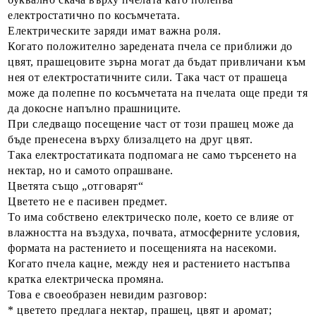
електростатично по косъмчетата.
Електрическите заряди имат важна роля.
Когато положително заредената пчела се приближи до
цвят, прашецовите зърна могат да бъдат привличани към
нея от електростатичните сили. Така част от прашеца
може да полепне по косъмчетата на пчелата още преди тя
да докосне напълно прашниците.
При следващо посещение част от този прашец може да
бъде пренесена върху близалцето на друг цвят.
Така електростатиката подпомага не само търсенето на
нектар, но и самото опрашване.
Цветята също „отговарят“
Цветето не е пасивен предмет.
То има собствено електрическо поле, което се влияе от
влажността на въздуха, почвата, атмосферните условия,
формата на растението и посещенията на насекоми.
Когато пчела кацне, между нея и растението настъпва
кратка електрическа промяна.
Това е своеобразен невидим разговор:
* цветето предлага нектар, прашец, цвят и аромат;