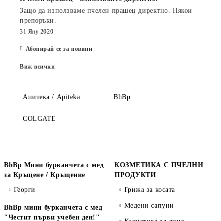
Защо да използваме пчелен прашец директно. Някои
препоръки.
31 Яну 2020
Абонирай се за новини
Виж всички
Апитека / Apiteka
BhBp
COLGATE
BhBp Мини бурканчета с мед
КОЗМЕТИКА С ПЧЕЛНИ
за Кръщене / Кръщение
ПРОДУКТИ
Георги
Грижа за косата
Медени сапуни
BhBp мини бурканчета с мед
"Честит първи учебен ден!"