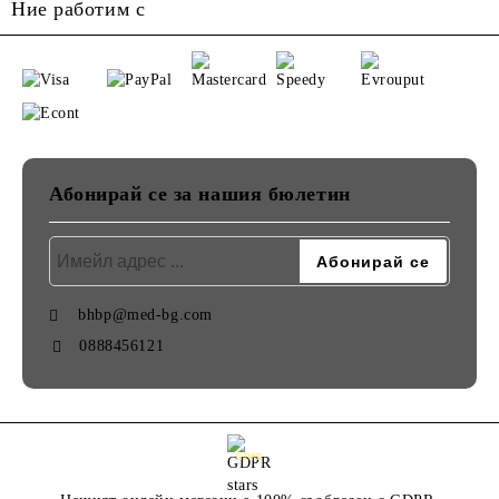
Ние работим с
Абонирай се за нашия бюлетин
bhbp@med-bg.com
0888456121
GDPR