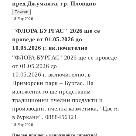
пред Джумаята, гр. Пловдив
Покажи
18 Яну 2026
''ФЛОРА БУРГАС'' 2026
ще се
проведе от
01.05.2026
до
10.05.2026
г. включително
''ФЛОРА БУРГАС'' 2026
ще се проведе
от
01.05.2026
до
10.05.2026
г. включително, в
Приморски парк – Бургас. На
изложението ще представим
традиционни пчелни продукти и
производни, пчелна козметика, "Цветя
в буркани". 0888456121
18 Яну 2026
Пчелен прашец - използвайте директно!