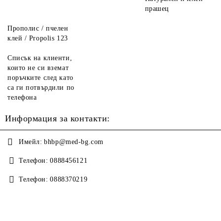
прашец
Прополис / пчелен
клей / Propolis 123
Списък на клиенти,
които не си вземат
поръчките след като
са ги потвърдили по
телефона
Информация за контакти:
Имейл:
bhbp@med-bg.com
Телефон:
0888456121
Телефон:
0888370219