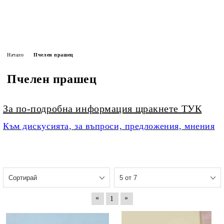
Начало
Пчелен прашец
Пчелен прашец
За по-подробна информация щракнете ТУК
Към дискусията, за въпроси, предложения, мнения
«
»
1