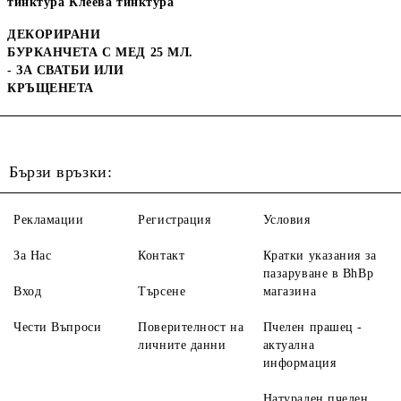
тинктура Клеева тинктура
ДЕКОРИРАНИ
БУРКАНЧЕТА С МЕД 25 МЛ.
- ЗА СВАТБИ ИЛИ
КРЪЩЕНЕТА
Бързи връзки:
Рекламации
Регистрация
Условия
За Нас
Контакт
Кратки указания за
пазаруване в BhBp
Вход
Търсене
магазина
Чести Въпроси
Поверителност на
Пчелен прашец -
личните данни
актуална
информация
Натурален пчелен