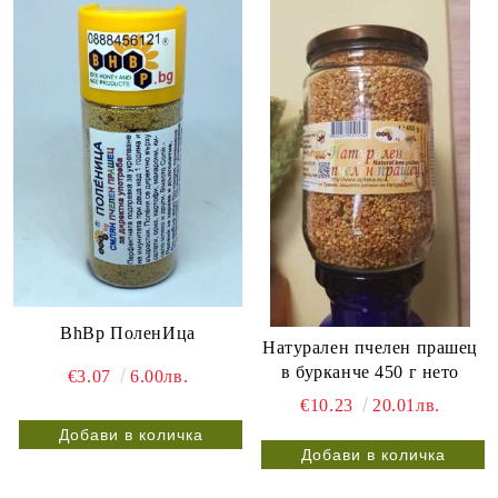
BhBp ПоленИца
Натурален пчелен прашец
в бурканче 450 г нето
€3.07
6.00лв.
€10.23
20.01лв.