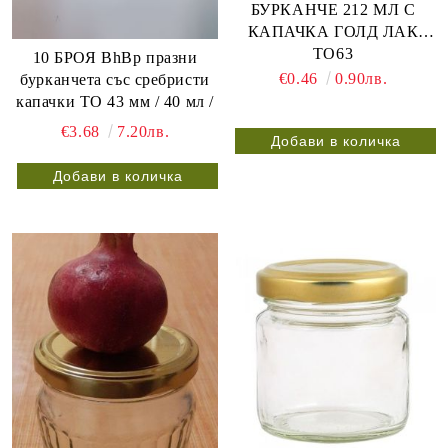
БУРКАНЧЕ 212 МЛ С
КАПАЧКА ГОЛД ЛАК
ТО63
10 БРОЯ BhBp празни
€0.46
0.90лв.
бурканчета със сребристи
капачки ТО 43 мм / 40 мл /
€3.68
7.20лв.