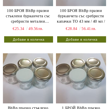
100 БРОЯ BhBp празни
100 БРОЯ BhBp празни
стъклени бурканчета със
бурканчета със сребристи
сребристи метални
капачки ТО 43 мм / 40 мл /
винтови капачки ТО 43 мм
€25.34
49.56лв.
€28.84
56.41лв.
/ 25 мл /
BhBp празно стъклено
1 БРОЙ BhBp празно