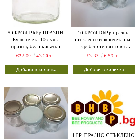
50 БРОЯ BhBp ПРАЗНИ
10 БРОЯ BhBp празни
Бурканчета 106 мл -
стъклени бурканчета със
празни, бели капачки
сребристи винтови
метални капачки ТО 43 мм
€22.09
43.20лв.
€3.37
6.59лв.
/ 25 мл /
1 БР. ПРАЗНО СТЪКЛЕНО