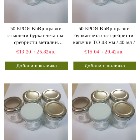
50 БРОЯ BhBp празни
50 БРОЯ BhBp празни
стъклени бурканчета със
бурканчета със сребристи
сребристи метални
капачки ТО 43 мм / 40 мл /
винтови капачки ТО 43 мм
€13.20
25.82лв.
€15.04
29.42лв.
/ 25 мл /