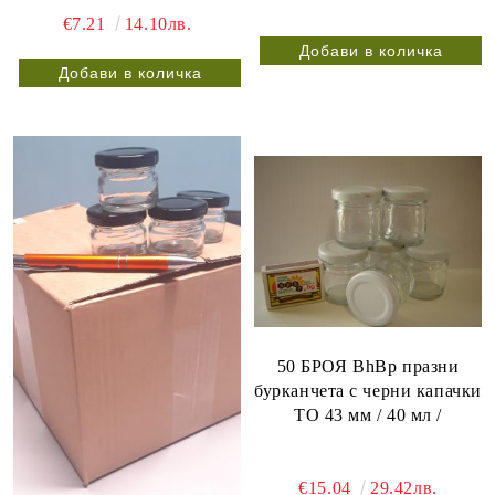
метални капачки ТО 43 мм
€7.21
14.10лв.
/ 25 мл /
50 БРОЯ BhBp празни
бурканчета с черни капачки
ТО 43 мм / 40 мл /
€15.04
29.42лв.