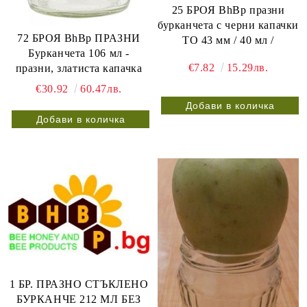
25 БРОЯ BhBp празни
бурканчета с черни капачки
72 БРОЯ BhBp ПРАЗНИ
ТО 43 мм / 40 мл /
Бурканчета 106 мл -
€7.82
15.29лв.
празни, златиста капачка
€30.92
60.47лв.
1 БР. ПРАЗНО СТЪКЛЕНО
БУРКАНЧЕ 212 МЛ БЕЗ