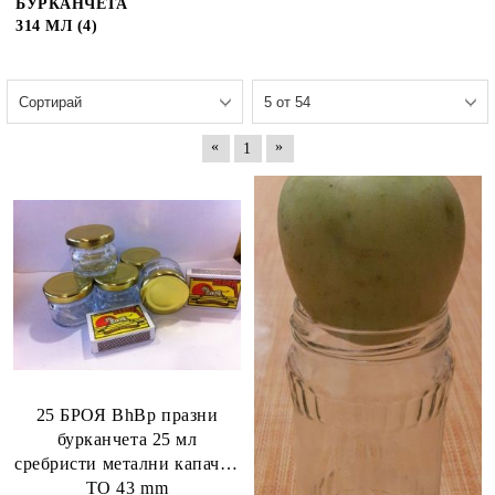
БУРКАНЧЕТА
314 МЛ (4)
«
»
1
25 БРОЯ BhBp празни
бурканчета 25 мл
сребристи метални капачки
TO 43 mm