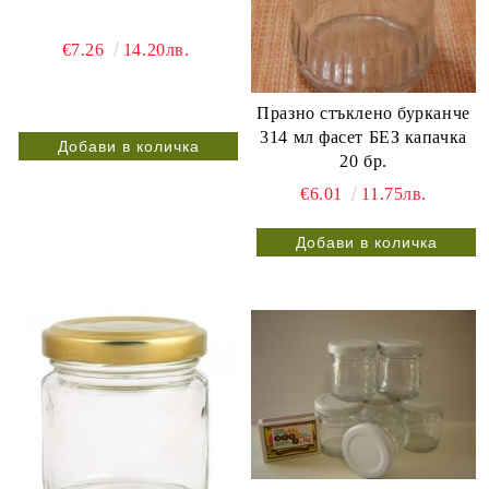
€7.26
14.20лв.
Празно стъклено бурканче
314 мл фасет БЕЗ капачка
20 бр.
€6.01
11.75лв.