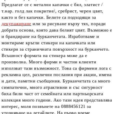
Предлагат се с метални капачки с бял, златист /
т.нар. голд лак покритие/, сребрист, черен цвят,
както и без капачки. Белите са подходящи за
декупажиране
или за рисуване върху тях, поради
добрата основа, която дава белият цвят. Възможно е
и брандиране на бурканчетата. Изработваме и
монтираме кръгли стикери на капачката или
стикери за страничната повърхност на бурканчето.
Всъшност формата на стикера може да е
произволна. Много фирми и частни клиенти
използват тази възможност. Това са фирмени лога с
рекламна цел, различни послания при акции, имена
и дати, паметни съобщения. Бурканчетата са много
симпатични, много атрактивни и със сигурност
биха били част от семейната или партньорската
колекция много години. Ако тази идея представлява
интерес, моля позвънете на 0888456121 за
уточняване на детайлите. На първо време