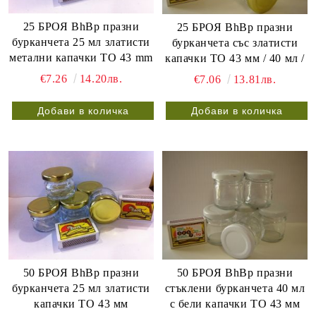
25 БРОЯ BhBp празни
25 БРОЯ BhBp празни
бурканчета 25 мл златисти
бурканчета със златисти
метални капачки TO 43 mm
капачки ТО 43 мм / 40 мл /
€7.26
14.20лв.
€7.06
13.81лв.
50 БРОЯ BhBp празни
50 БРОЯ BhBp празни
бурканчета 25 мл златисти
стъклени бурканчета 40 мл
капачки ТО 43 мм
с бели капачки ТО 43 мм