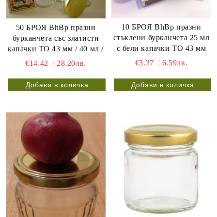
10 БРОЯ BhBp празни
50 БРОЯ BhBp празни
стъклени бурканчета 25 мл
бурканчета със златисти
с бели капачки ТО 43 мм
капачки ТО 43 мм / 40 мл /
€3.37
6.59лв.
€14.42
28.20лв.