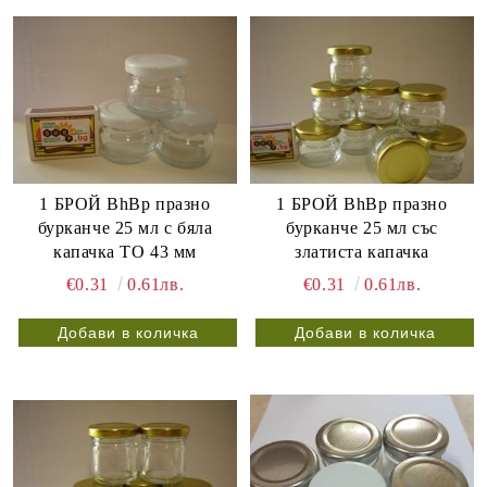
1 БРОЙ BhBp празно
1 БРОЙ BhBp празно
бурканче 25 мл с бяла
бурканче 25 мл със
капачка ТО 43 мм
златиста капачка
€0.31
0.61лв.
€0.31
0.61лв.