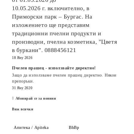
10.05.2026
г. включително, в
Приморски парк – Бургас. На
изложението ще представим
традиционни пчелни продукти и
производни, пчелна козметика, "Цветя
в буркани". 0888456121
18 Яну 2026
Пчелен прашец - използвайте директно!
Защо да използваме пчелен прашец директно. Някои
препоръки.
31 Яну 2020
Абонирай се за новини
Виж всички
Апитека / Apiteka
BhBp