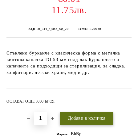
11.75лв.
Код:
jar_314_f_sine_cap_20
Тегло:
1.200
кг
Стъклено бурканче с класическа форма с метална
винтова капачка ТО 53 мм голд лак Бурканчето и
капачките са подходящи за стерилизация, за сладка,
конфитюри, детски храни, мед и др.
Добави в желани
ОСТАВАТ ОЩЕ 3000 БРОЯ
BhBp
Марка: