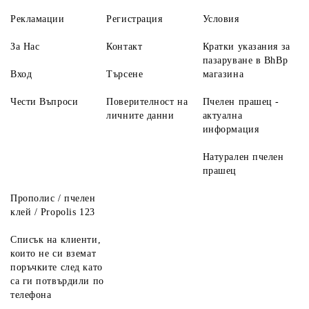
Рекламации
Регистрация
Условия
За Нас
Контакт
Кратки указания за
пазаруване в BhBp
Вход
Търсене
магазина
Чести Въпроси
Поверителност на
Пчелен прашец -
личните данни
актуална
информация
Натурален пчелен
прашец
Прополис / пчелен
клей / Propolis 123
Списък на клиенти,
които не си вземат
поръчките след като
са ги потвърдили по
телефона