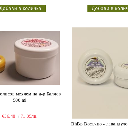
лисов мехлем на д-р Балчев
500 ml
€36.48
71.35лв.
BhBp Восъчно - лавандуло