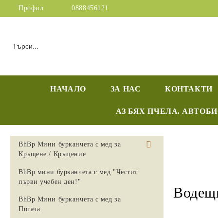
Профил
0888456121
НАЧАЛО
ЗА НАС
КОНТАКТИ
АЗ БЯХ ПЧЕЛА. АВТОБ
BhBp Мини бурканчета с мед за
Кръщене / Кръщение
Георги
BhBp мини бурканчета с мед "Честит
първи учебен ден!"
Водещ
BhBp Мини бурканчета с мед за
Погача