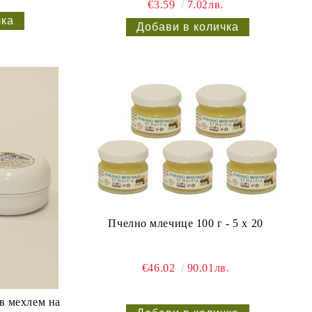
€3.59
7.02лв.
Пчелно млечице 100 г - 5 x 20
€46.02
90.01лв.
в мехлем на