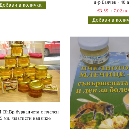
д-р Балчев - 40 
€3.59
7.02лв.
 BhBp бурканчета с пчелен
5 мл. /златисти капачки/