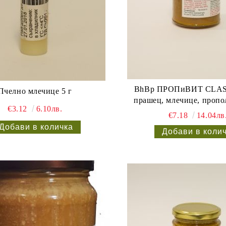
BhBp ПРОПиВИТ CLASS
Пчелно млечице 5 г
прашец, млечице, пропол
€3.12
6.10лв.
€7.18
14.04лв