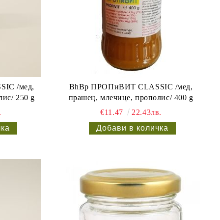
IC /мед,
BhBp ПРОПиВИТ CLASSIC /мед,
ис/ 250 g
прашец, млечице, прополис/ 400 g
.
€11.47
22.43лв.