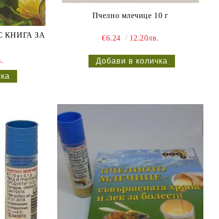
Пчелно млечице 10 г
С КНИГА ЗА
€6.24
12.20лв.
.