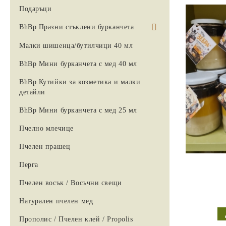
Подаръци
BhBp Празни стъклени бурканчета
ПРАЗНИ СТЪКЛЕНИ
Малки шишенца/бутилчици 40 мл
БУРКАНЧЕТА 25 МЛ
BhBp Мини бурканчета с мед 40 мл
ПРАЗНИ СТЪКЛЕНИ
BhBp Кутийки за козметика и малки
БУРКАНЧЕТА 40 МЛ
детайли
ПРАЗНИ СТЪКЛЕНИ
BhBp Мини бурканчета с мед 25 мл
БУРКАНЧЕТА 106 МЛ.
Пчелно млечице
ПРАЗНИ СТЪКЛЕНИ
БУРКАНЧЕТА 212 МЛ
Пчелен прашец
ПРАЗНИ СТЪКЛЕНИ
Перга
БУРКАНЧЕТА 314 МЛ
Пчелен восък / Восъчни свещи
Натурален пчелен мед
Прополис / Пчелен клей / Propolis