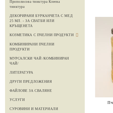
Прополисова тинктура Клеева
тинктура
ДЕКОРИРАНИ БУРКАНЧЕТА С МЕД
25 МЛ. - ЗА СВАТБИ ИЛИ
КРЪЩЕНЕТА
КОЗМЕТИКА С ПЧЕЛНИ ПРОДУКТИ
Грижа за косата
КОМБИНИРАНИ ПЧЕЛНИ
ПРОДУКТИ
Медени сапуни
МУРСАЛСКИ ЧАЙ /КОМБИНИРАН
Козметика за лице
ЧАЙ/
BhBp балсам за устни
ЛИТЕРАТУРА
Пасти за зъби с прополис
ДРУГИ ПРЕДЛОЖЕНИЯ
ФАЙЛОВЕ ЗА СВАЛЯНЕ
УСЛУГИ
Пч
СУРОВИНИ И МАТЕРИАЛИ