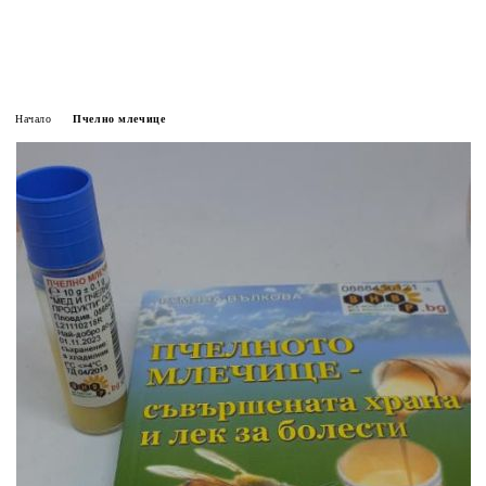
Начало
Пчелно млечице