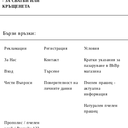
- ЗА СВАТБИ ИЛИ
КРЪЩЕНЕТА
Бързи връзки:
Рекламации
Регистрация
Условия
За Нас
Контакт
Кратки указания за
пазаруване в BhBp
Вход
Търсене
магазина
Чести Въпроси
Поверителност на
Пчелен прашец -
личните данни
актуална
информация
Натурален пчелен
прашец
Прополис / пчелен