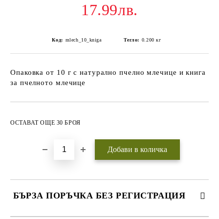
17.99лв.
Код:
mlech_10_kniga
Тегло:
0.200
кг
Опаковка от 10 г с натурално пчелно млечице и книга
за пчелното млечице
Добави в желани
ОСТАВАТ ОЩЕ 30 БРОЯ
БЪРЗА ПОРЪЧКА БЕЗ РЕГИСТРАЦИЯ