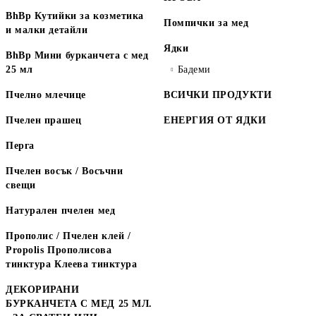
BhBp Кутийки за козметика
Помпички за мед
и малки детайли
Ядки
BhBp Мини бурканчета с мед
25 мл
Бадеми
Пчелно млечице
ВСИЧКИ ПРОДУКТИ
Пчелен прашец
ЕНЕРГИЯ ОТ ЯДКИ
Перга
Пчелен восък / Восъчни
свещи
Натурален пчелен мед
Прополис / Пчелен клей /
Propolis Прополисова
тинктура Клеева тинктура
ДЕКОРИРАНИ
БУРКАНЧЕТА С МЕД 25 МЛ.