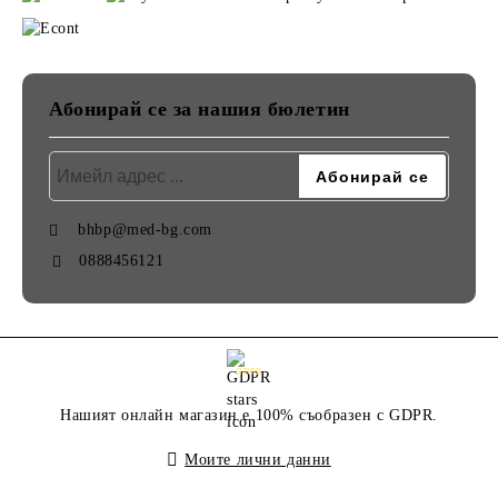
Абонирай се за нашия бюлетин
bhbp@med-bg.com
0888456121
GDPR
Нашият онлайн магазин е 100% съобразен с GDPR.
Моите лични данни