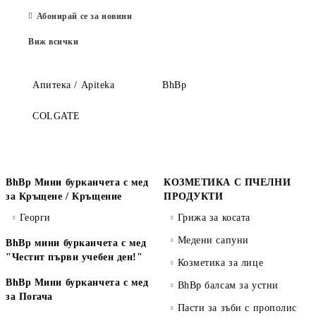
Абонирай се за новини
Виж всички
Апитека / Apiteka
BhBp
COLGATE
BhBp Мини бурканчета с мед
КОЗМЕТИКА С ПЧЕЛНИ
за Кръщене / Кръщение
ПРОДУКТИ
Георги
Грижа за косата
Медени сапуни
BhBp мини бурканчета с мед
"Честит първи учебен ден!"
Козметика за лице
BhBp Мини бурканчета с мед
BhBp балсам за устни
за Погача
Пасти за зъби с прополис