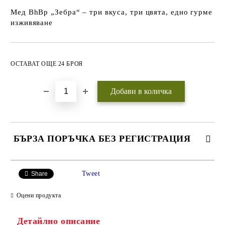
Мед BhBp „Зебра“ – три вкуса, три цвята, едно гурме
изживяване
Добави в желани
ОСТАВАТ ОЩЕ 24 БРОЯ
БЪРЗА ПОРЪЧКА БЕЗ РЕГИСТРАЦИЯ
САМО ПОПЪЛНЕТЕ 3 ПОЛЕТА
Tweet
Share
Оцени продукта
Детайлно описание