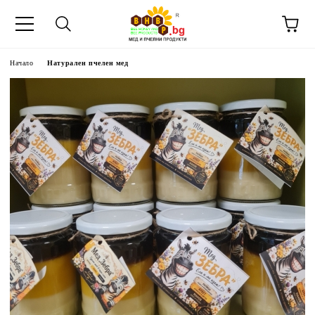
Начало
Натурален пчелен мед