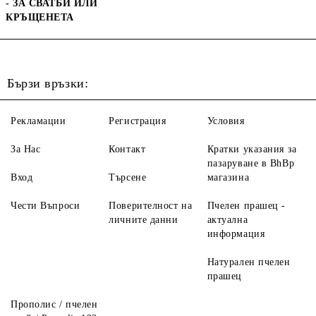
- ЗА СВАТБИ ИЛИ
КРЪЩЕНЕТА
Бързи връзки:
Рекламации
Регистрация
Условия
За Нас
Контакт
Кратки указания за
пазаруване в BhBp
Вход
Търсене
магазина
Чести Въпроси
Поверителност на
Пчелен прашец -
личните данни
актуална
информация
Натурален пчелен
прашец
Прополис / пчелен