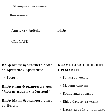
Абонирай се за новини
Виж всички
Апитека / Apiteka
BhBp
COLGATE
BhBp Мини бурканчета с мед
КОЗМЕТИКА С ПЧЕЛНИ
за Кръщене / Кръщение
ПРОДУКТИ
Георги
Грижа за косата
Медени сапуни
BhBp мини бурканчета с мед
"Честит първи учебен ден!"
Козметика за лице
BhBp Мини бурканчета с мед
BhBp балсам за устни
за Погача
Пасти за зъби с прополис