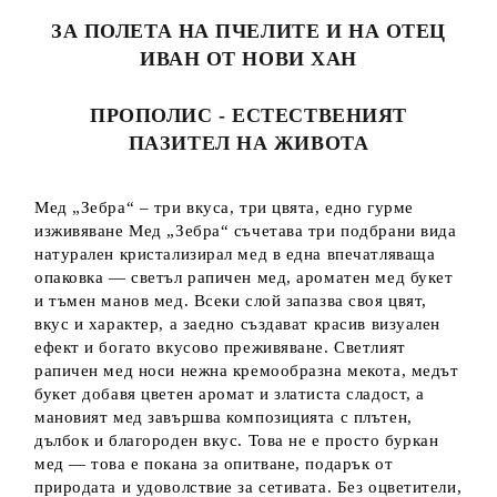
ЗА ПОЛЕТА НА ПЧЕЛИТЕ И НА ОТЕЦ
ИВАН ОТ НОВИ ХАН
ПРОПОЛИС - ЕСТЕСТВЕНИЯТ
ПАЗИТЕЛ НА ЖИВОТА
Мед „Зебра“ – три вкуса, три цвята, едно гурме
изживяване Мед „Зебра“ съчетава три подбрани вида
натурален кристализирал мед в една впечатляваща
опаковка — светъл рапичен мед, ароматен мед букет
и тъмен манов мед. Всеки слой запазва своя цвят,
вкус и характер, а заедно създават красив визуален
ефект и богато вкусово преживяване. Светлият
рапичен мед носи нежна кремообразна мекота, медът
букет добавя цветен аромат и златиста сладост, а
мановият мед завършва композицията с плътен,
дълбок и благороден вкус. Това не е просто буркан
мед — това е покана за опитване, подарък от
природата и удоволствие за сетивата. Без оцветители,