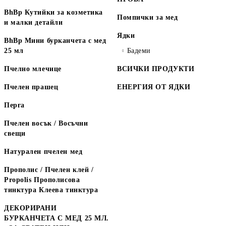
BhBp Кутийки за козметика
Помпички за мед
и малки детайли
Ядки
BhBp Мини бурканчета с мед
25 мл
Бадеми
Пчелно млечице
ВСИЧКИ ПРОДУКТИ
Пчелен прашец
ЕНЕРГИЯ ОТ ЯДКИ
Перга
Пчелен восък / Восъчни
свещи
Натурален пчелен мед
Прополис / Пчелен клей /
Propolis Прополисова
тинктура Клеева тинктура
ДЕКОРИРАНИ
БУРКАНЧЕТА С МЕД 25 МЛ.