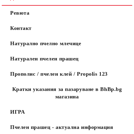
Ние ще се свържем с вас
WWW.APITEKA.EU
където можете
Ревюта
до няколко дни за да
да поръчвате
финализираме поръчката.
повече
Ако желаете поръчката Ви
продукти за по-
Контакт
да пристигне максимално
малко пари.
бързо, моля обадете се на
0888456121 или
Натурално пчелно млечице
0888323134.
Стандартните поръчки се
изпълняват в рамките на
Натурален пчелен прашец
10 работни дни.
Посететe новия ни сайт
Прополис / пчелен клей / Propolis 123
Кратки указания за пазаруване в BhBp.bg
магазина
ИГРА
Пчелен прашец - актуална информация