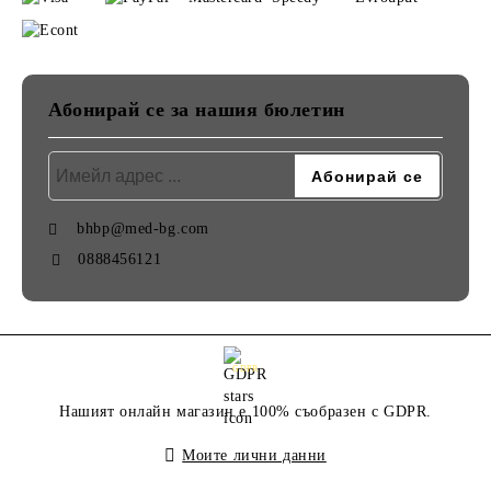
Абонирай се за нашия бюлетин
bhbp@med-bg.com
0888456121
GDPR
Нашият онлайн магазин е 100% съобразен с GDPR.
Моите лични данни