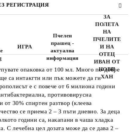
ЕЗ РЕГИСТРАЦИЯ
ЗА
ПОЛЕТА
НА
я
Пчелен
ПЧЕЛИТЕ
прашец -
ИГРА
И НА
не
актуална
WWW.APITEKA.EU
където можете да
ОТЕЦ
поръчвате повече
g
информация
ИВАН ОТ
продукти за по-
а
малко пари.
упувате опаковка от 100 мл. Много по-добре
НОВИ
ХАН
 ще са интакгти или пък можете да ги
рополисът е с повече от 6 милиона години
 антибактериална, противовирусна
и от 30% спиртен разтвор (клеева
чество се приема 2 – 3 пъти дневно. За деца
лкото години са, накапани в чаша хладка
а. С лечебна цел дозата може да се дава 2 –