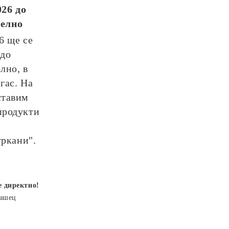
026
до
телно
26
ще се
до
лно, в
гас. На
ставим
продукти
уркани".
е директно!
рашец