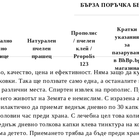
БЪРЗА ПОРЪЧКА Б
САМО ПОПЪЛНЕТЕ 3 ПОЛЕТА
Кратки
Прополис
указани
ално
Натурален
/ пчелен
за
лно
пчелен
клей /
пазарува
Ние ще се свържем с вас до
ице
прашец
Propolis
няколко дни за да финализираме
в BhBp.b
123
поръчката.
магазин
Ако желаете поръчката Ви да
о, качество, цена и ефективност. Няма защо да к
пристигне максимално бързо,
моля обадете се на 0888456121
аковки. Така ще ползвате само една, а останалите
или 0888323134.
 различни места. Спиртен извлек на прополис. П
Стандартните поръчки се
изпълняват в рамките на 10
з него животът на Земята е немислим. С изразена
работни дни.
филактично да приемат веднъж дневно по 30 капк
Посететe новия ни сайт
половин час преди храна. С лечебна цел това коли
днъж дневно толкова капки клева тинктура на ко
ма детето. Приемането трябва да бъде преди хран