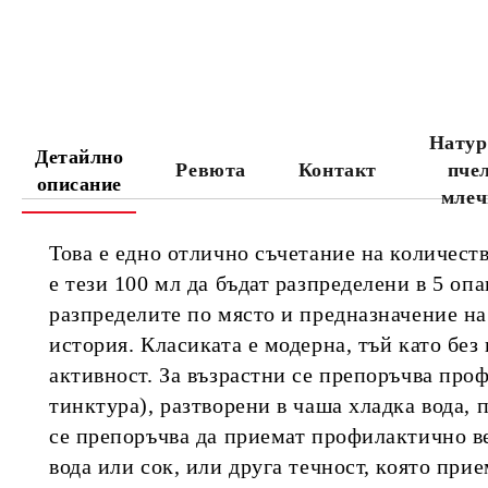
Натур
Детайлно
Ревюта
Контакт
пче
описание
млеч
Това е едно отлично съчетание на количеств
е тези 100 мл да бъдат разпределени в 5 оп
разпределите по място и предназначение на
история. Класиката е модерна, тъй като бе
активност. За възрастни се препоръчва про
тинктура), разтворени в чаша хладка вода, 
се препоръчва да приемат профилактично ве
вода или сок, или друга течност, която прие