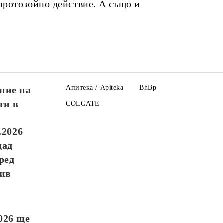
протозойно действие. А също и
Апитека / Apiteka
BhBp
ние на
ти в
COLGATE
.2026
щад
ред
див
026
ще