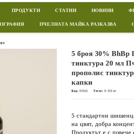
ПРОДУКТИ
СТАТИИ
НОВИНИ
Ф
ИОГРАФИЯ
ПЧЕЛНАТА МАЙКА РАЗКАЗВА
ура
5 броя 30% BhBp 
тинктура 20 мл Пч
прополис тинктур
капки
Код:
019x5
Тегло:
0.150
кг
5 стандартни шишенц
на цвят, добра концен
Продуктът е с повече 