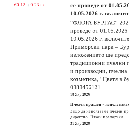
ПЧЕЛНА ПИТА
се проведе от
01.05.2
€0.12
0.23лв.
10.05.2026
г. включи
''ФЛОРА БУРГАС'' 20
проведе от
01.05.2026
10.05.2026
г. включите
Приморски парк – Бур
изложението ще пред
традиционни пчелни 
и производни, пчелна
козметика, "Цветя в б
0888456121
18 Яну 2026
Пчелен прашец - използвайт
Защо да използваме пчелен п
директно. Някои препоръки.
31 Яну 2020