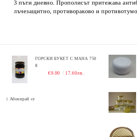
3 пъти дневно. Прополисът притежава анти
лъчезащитно, противораково и противотумо
ГОРСКИ БУКЕТ С МАНА 750
g
€9.00
17.60лв.
Абонирай се