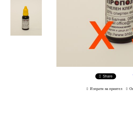
Share
Изпрати на приятел
О