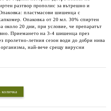
иртен разтвор прополис за вътрешно и
Опаковка: пластмасови шишенца с
 капкомер. Опаковка от 20 мл. 30% спиртен
за около 20 дни, при условие, че препаратът
вно. Приемането на 3-4 шишенца през
ез пролетно-летния сезон води до добри нива
 организма, най-вече срещу вирусни
Добави в желани