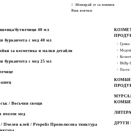
Абонирай се за новини
Виж всички
шенца/бутилчици 40 мл
КОЗМЕ
ПРОДУ
и бурканчета с мед 40 мл
Грижа 
Медени
ийки за козметика и малки детайли
Козмет
и бурканчета с мед 25 мл
BhBp б
Пасти 
лечице
КОМБИ
рашец
ПРОДУ
МУРСАЛ
КОМБИ
сък / Восъчни свещи
ЛИТЕРА
н пчелен мед
ДРУГИ
/ Пчелен клей / Propolis Прополисова тинктура
инктура