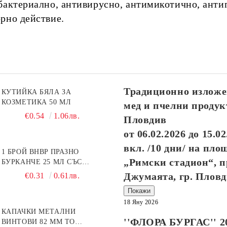
бактериално, антивирусно, антимикотично, анти
рно действие.
Традиционно изложе
КУТИЙКА БЯЛА ЗА
КОЗМЕТИКА 50 МЛ
мед и пчелни продук
€0.54
1.06лв.
Пловдив
от
06.02.2026
до
15.02
вкл. /10 дни/ на пло
1 БРОЙ BHBP ПРАЗНО
„Римски стадион“, п
БУРКАНЧЕ 25 МЛ СЪС
ЗЛАТИСТА КАПАЧКА
Джумаята, гр. Плов
€0.31
0.61лв.
Покажи
18 Яну 2026
КАПАЧКИ МЕТАЛНИ
''ФЛОРА БУРГАС'' 2
ВИНТОВИ 82 ММ ТО