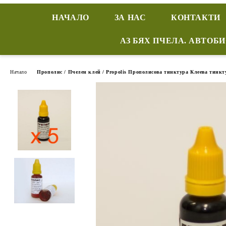
НАЧАЛО
ЗА НАС
КОНТАКТИ
АЗ БЯХ ПЧЕЛА. АВТОБ
Начало
Прополис / Пчелен клей / Propolis Прополисова тинктура Клеева тинкт