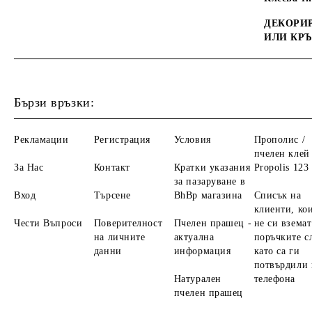
ДЕКОРИР
ИЛИ КР
Бързи връзки:
Рекламации
Регистрация
Условия
Прополис /
пчелен клей 
За Нас
Контакт
Кратки указания
Propolis 123
за пазаруване в
Вход
Търсене
BhBp магазина
Списък на
клиенти, ко
Чести Въпроси
Поверителност
Пчелен прашец -
не си вземат
на личните
актуална
поръчките с
данни
информация
като са ги
потвърдили 
Натурален
телефона
пчелен прашец