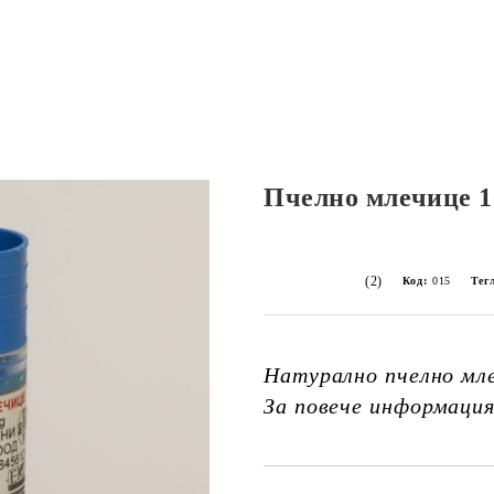
Пчелно млечице 1
(2)
Код:
015
Тег
Натурално пчелно мле
За повече информаци