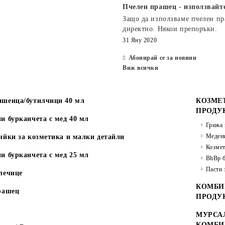
Пчелен прашец - използвайт
Защо да използваме пчелен п
директно. Някои препоръки.
31 Яну 2020
Абонирай се за новини
Виж всички
шенца/бутилчици 40 мл
КОЗМЕ
ПРОДУ
и бурканчета с мед 40 мл
Грижа 
Медени
ийки за козметика и малки детайли
Козмет
и бурканчета с мед 25 мл
BhBp б
Пасти 
лечице
КОМБИ
рашец
ПРОДУ
МУРСАЛ
КОМБИ