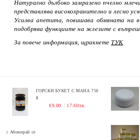
Натурално дълбоко замразено пчелно млеч
представлява високохранително и лесно у
Усилва апетита, повишава обмяната на в
подобрява функциите на жлезите с вътрешн
За повече информация, щракнете
ТУК
ГОРСКИ БУКЕТ С МАНА 750
g
€9.00
17.60лв.
Абонирай се