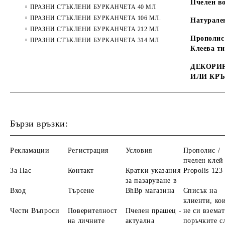
Пчелен во
ПРАЗНИ СТЪКЛЕНИ БУРКАНЧЕТА 40 МЛ
ПРАЗНИ СТЪКЛЕНИ БУРКАНЧЕТА 106 МЛ.
Натурале
ПРАЗНИ СТЪКЛЕНИ БУРКАНЧЕТА 212 МЛ
Прополис 
ПРАЗНИ СТЪКЛЕНИ БУРКАНЧЕТА 314 МЛ
Клеева т
ДЕКОРИР
ИЛИ КР
Бързи връзки:
Рекламации
Регистрация
Условия
Прополис /
пчелен клей 
За Нас
Контакт
Кратки указания
Propolis 123
за пазаруване в
Вход
Търсене
BhBp магазина
Списък на
клиенти, ко
Чести Въпроси
Поверителност
Пчелен прашец -
не си вземат
на личните
актуална
поръчките с