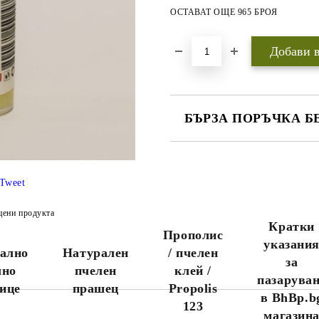
ОСТАВАТ ОЩЕ 965 БРОЯ
БЪРЗА ПОРЪЧКА Б
САМО ПОПЪЛНЕТЕ 3 ПОЛЕТА
Tweet
цени продукта
Кратки
Ние ще се свържем с вас до
Прополис
няколко дни за да финализираме
указани
ално
Натурален
/ пчелен
поръчката.
за
Ако желаете поръчката Ви да
лно
пчелен
клей /
пристигне максимално бързо,
пазарува
ице
прашец
Propolis
моля обадете се на 0888456121
в BhBp.b
или 0888323134.
123
Стандартните поръчки се
магазин