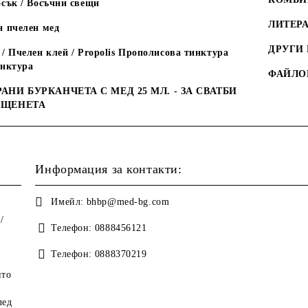
сък / Восъчни свещи
ЛИТЕРА
н пчелен мед
ДРУГИ
/ Пчелен клей / Propolis Прополисова тинктура
инктура
ФАЙЛО
АНИ БУРКАНЧЕТА С МЕД 25 МЛ. - ЗА СВАТБИ
ЪЩЕНЕТА
Информация за контакти:
Имейл:
bhbp@med-bg.com
/
Телефон:
0888456121
Телефон:
0888370219
ито
лед