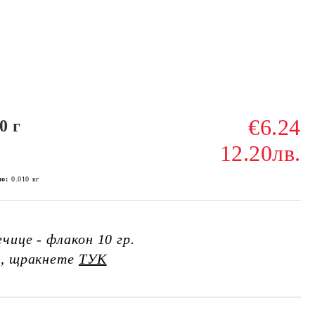
€6.24
0 г
12.20лв.
ло:
0.010
кг
чице - флакон 10 гр.
я, щракнете
ТУК