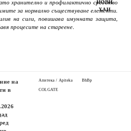
като хранително и профилактично средство
НОВИ
ХАН
имите за нормално съществуване елементи.
илив на сили, повишава имунната защита,
авя процесите на стареене.
Апитека / Apiteka
BhBp
ние на
ти в
COLGATE
.2026
щад
ред
див