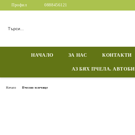
Профил
0888456121
НАЧАЛО
ЗА НАС
КОНТАКТИ
АЗ БЯХ ПЧЕЛА. АВТОБ
Начало
Пчелно млечице