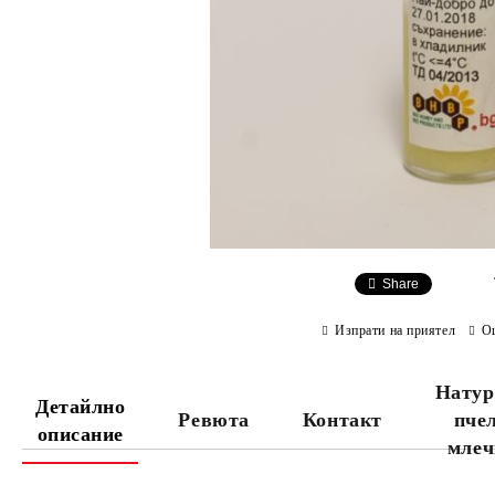
Share
Изпрати на приятел
О
Натур
Детайлно
Ревюта
Контакт
пче
описание
млеч