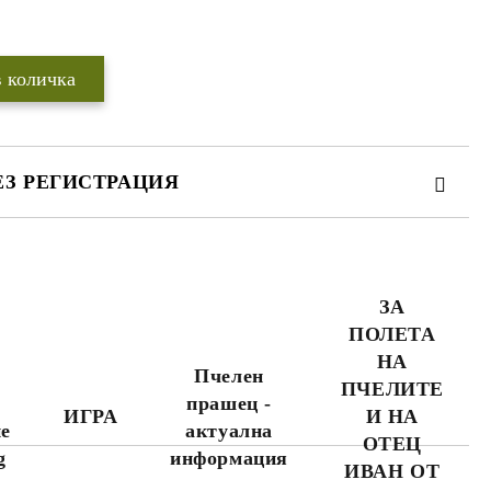
Добави в желани
ЕЗ РЕГИСТРАЦИЯ
ЗА
ПОЛЕТА
WWW.APITEKA.EU
където можете да
НА
поръчвате повече
я
Пчелен
ПЧЕЛИТЕ
продукти за по-
прашец -
малко пари.
ИГРА
И НА
не
актуална
ОТЕЦ
g
информация
ИВАН ОТ
а