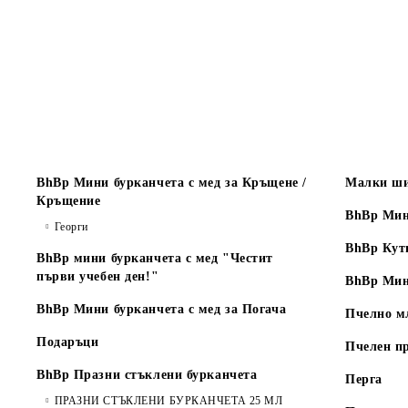
BhBp Мини бурканчета с мед за Кръщене /
Малки ши
Кръщение
BhBp Мин
Георги
BhBp Кут
BhBp мини бурканчета с мед "Честит
първи учебен ден!"
BhBp Мин
BhBp Мини бурканчета с мед за Погача
Пчелно м
Подаръци
Пчелен п
BhBp Празни стъклени бурканчета
Перга
ПРАЗНИ СТЪКЛЕНИ БУРКАНЧЕТА 25 МЛ