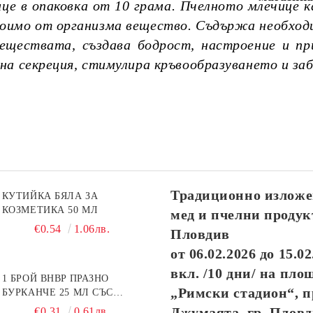
ице в опаковка от 10 грама. Пчелното млечице 
изпълняват в рамките на 10
работни дни.
своимо от организма вещество. Съдържа необход
Посететe новия ни сайт
еществата, създава бодрост, настроение и пр
а секреция, стимулира кръвообразуването и заб
Традиционно изложе
КУТИЙКА БЯЛА ЗА
КОЗМЕТИКА 50 МЛ
мед и пчелни продук
€0.54
1.06лв.
Пловдив
от
06.02.2026
до
15.02
вкл. /10 дни/ на пло
1 БРОЙ BHBP ПРАЗНО
„Римски стадион“, п
БУРКАНЧЕ 25 МЛ СЪС
ЗЛАТИСТА КАПАЧКА
Джумаята, гр. Плов
€0.31
0.61лв.