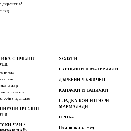
е директно!
рашец
ТИКА С ПЧЕЛНИ
УСЛУГИ
КТИ
СУРОВИНИ И МАТЕРИАЛИ
за косата
 сапуни
ДЪРВЕНИ ЛЪЖИЧКИ
ика за лице
КАПАЧКИ И ТАПИЧКИ
алсам за устни
за зъби с прополис
СЛАДКА КОНФИТЮРИ
МАРМАЛАДИ
НИРАНИ ПЧЕЛНИ
КТИ
ПРОБА
СКИ ЧАЙ /
Помпички за мед
НИРАН ЧАЙ/