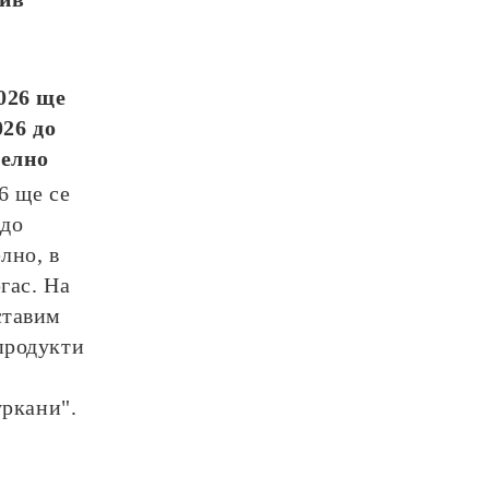
026
ще
026
до
телно
26
ще се
до
лно, в
гас. На
ставим
продукти
уркани".