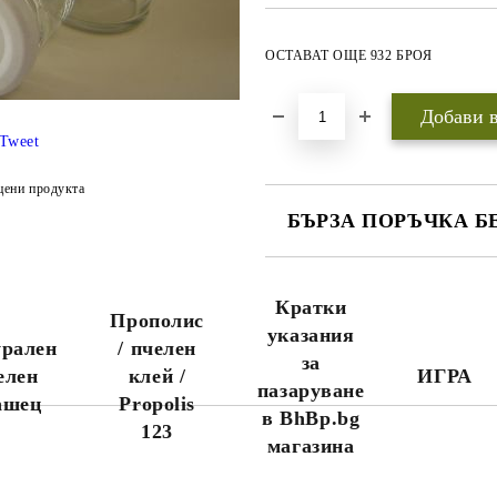
ОСТАВАТ ОЩЕ 932 БРОЯ
Tweet
цени продукта
БЪРЗА ПОРЪЧКА Б
САМО ПОПЪЛНЕТЕ 3 ПОЛЕТА
Кратки
Прополис
указания
рален
/ пчелен
за
елен
клей /
ИГРА
пазаруване
Ние ще се свържем с вас до
ашец
Propolis
няколко дни за да финализираме
в BhBp.bg
123
поръчката.
магазина
Ако желаете поръчката Ви да
пристигне максимално бързо,
моля обадете се на 0888456121