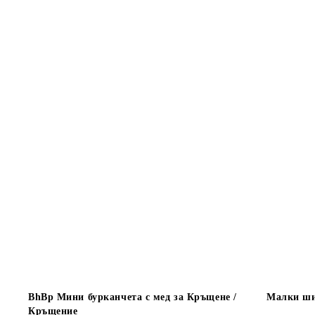
BhBp Мини бурканчета с мед за Кръщене /
Малки ши
Кръщение