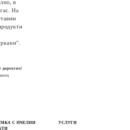
лно, в
гас. На
ставим
продукти
уркани".
е директно!
рашец
ТИКА С ПЧЕЛНИ
УСЛУГИ
КТИ