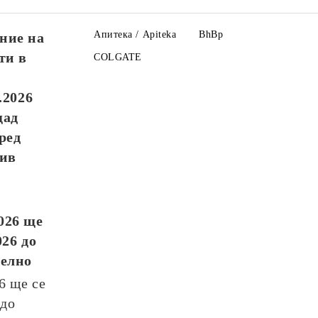
Апитека / Apiteka
BhBp
ние на
ти в
COLGATE
.2026
щад
ред
див
026
ще
026
до
телно
26
ще се
до