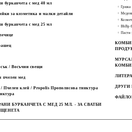
и бурканчета с мед 40 мл
Грижа 
Медени
ийки за козметика и малки детайли
Козмет
и бурканчета с мед 25 мл
BhBp б
Пасти 
лечице
КОМБИ
рашец
ПРОДУ
МУРСАЛ
КОМБИ
сък / Восъчни свещи
ЛИТЕРА
н пчелен мед
ДРУГИ
/ Пчелен клей / Propolis Прополисова тинктура
инктура
ФАЙЛО
АНИ БУРКАНЧЕТА С МЕД 25 МЛ. - ЗА СВАТБИ
ЪЩЕНЕТА