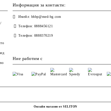
Информация за контакти:
Имейл:
bhbp@med-bg.com
/
Телефон:
0888456121
Телефон:
0888370219
ито
лед
Ние работим с
по
Онлайн магазин от SELITON