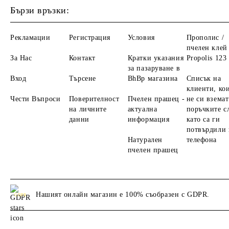
Бързи връзки:
Рекламации
Регистрация
Условия
Прополис /
пчелен клей 
За Нас
Контакт
Кратки указания
Propolis 123
за пазаруване в
Вход
Търсене
BhBp магазина
Списък на
клиенти, ко
Чести Въпроси
Поверителност
Пчелен прашец -
не си вземат
на личните
актуална
поръчките с
данни
информация
като са ги
потвърдили 
Натурален
телефона
пчелен прашец
Нашият онлайн магазин е 100% съобразен с GDPR.
GDPR