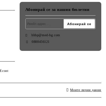
Абонирай се за нашия бюлетин
bhbp@med-bg.com
0888456121
Моите лични данни