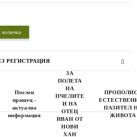
Добави в желани
ЕЗ РЕГИСТРАЦИЯ
ЗА
ПОЛЕТА
НА
Пчелен
ПРОПОЛИС
ПЧЕЛИТЕ
прашец -
ЕСТЕСТВЕН
И НА
актуална
ПАЗИТЕЛ 
WWW.APITEKA.EU
където можете да
ОТЕЦ
поръчвате повече
информация
ЖИВОТА
ИВАН ОТ
продукти за по-
малко пари.
НОВИ
ХАН