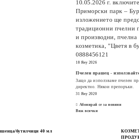
10.05.2026
г. включите
Приморски парк – Бур
изложението ще пред
традиционни пчелни 
и производни, пчелна
козметика, "Цветя в б
0888456121
18 Яну 2026
Пчелен прашец - използвайт
Защо да използваме пчелен п
директно. Някои препоръки.
31 Яну 2020
Абонирай се за новини
Виж всички
шенца/бутилчици 40 мл
КОЗМЕ
ПРОДУ