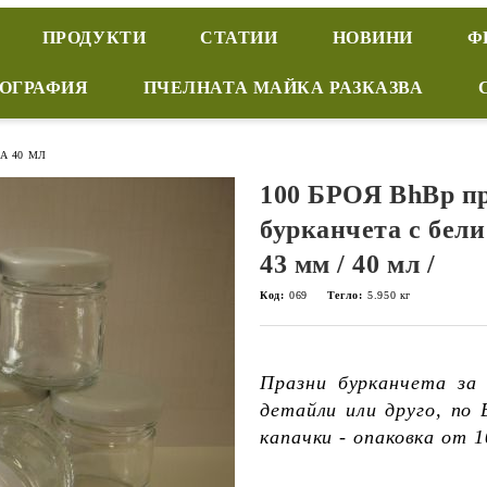
ПРОДУКТИ
СТАТИИ
НОВИНИ
Ф
ИОГРАФИЯ
ПЧЕЛНАТА МАЙКА РАЗКАЗВА
А 40 МЛ
100 БРОЯ BhBp п
бурканчета с бел
43 мм / 40 мл /
Код:
069
Тегло:
5.950
кг
Празни бурканчета за 
детайли или друго, по
капачки - опаковка от 1