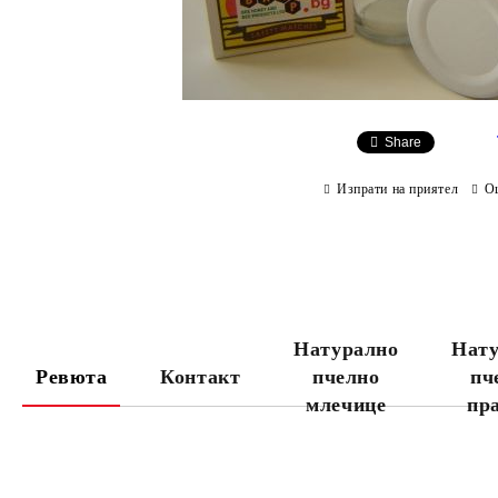
Share
Изпрати на приятел
О
Натурално
Нату
Ревюта
Контакт
пчелно
пч
млечице
пр