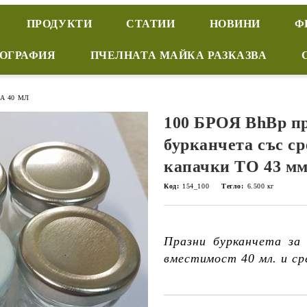
ПРОДУКТИ
СТАТИИ
НОВИНИ
Ф
ИОГРАФИЯ
ПЧЕЛНАТА МАЙКА РАЗКАЗВА
А 40 МЛ
100 БРОЯ BhBp п
бурканчета със с
капачки ТО 43 мм 
Код:
154_100
Тегло:
6.500
кг
Празни бурканчета за 
вместимост 40 мл. и ср