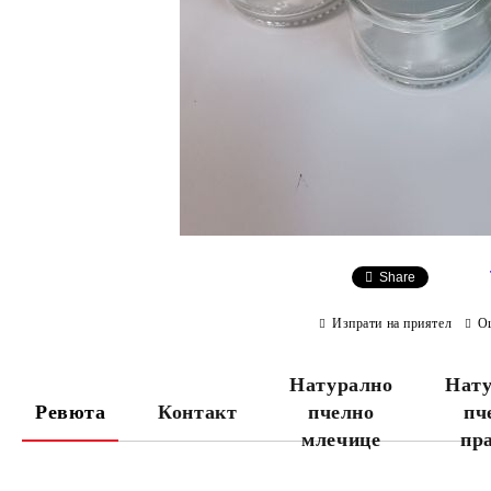
Share
Изпрати на приятел
О
Натурално
Нату
Ревюта
Контакт
пчелно
пч
млечице
пр