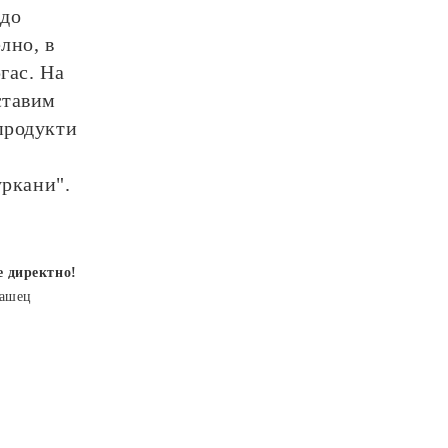
до
лно, в
гас. На
ставим
продукти
уркани".
е директно!
рашец