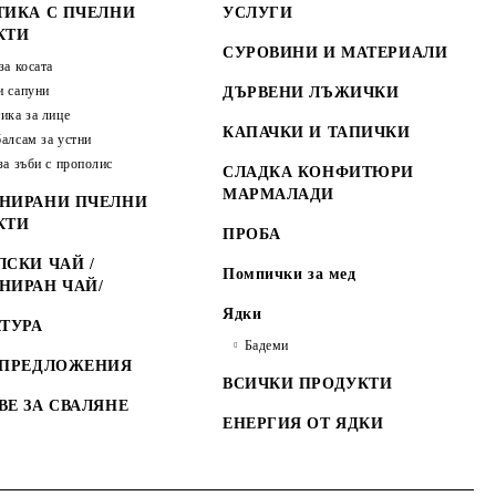
ТИКА С ПЧЕЛНИ
УСЛУГИ
КТИ
СУРОВИНИ И МАТЕРИАЛИ
за косата
 сапуни
ДЪРВЕНИ ЛЪЖИЧКИ
ика за лице
КАПАЧКИ И ТАПИЧКИ
алсам за устни
за зъби с прополис
СЛАДКА КОНФИТЮРИ
МАРМАЛАДИ
НИРАНИ ПЧЕЛНИ
КТИ
ПРОБА
СКИ ЧАЙ /
Помпички за мед
НИРАН ЧАЙ/
Ядки
ТУРА
Бадеми
 ПРЕДЛОЖЕНИЯ
ВСИЧКИ ПРОДУКТИ
ВЕ ЗА СВАЛЯНЕ
ЕНЕРГИЯ ОТ ЯДКИ