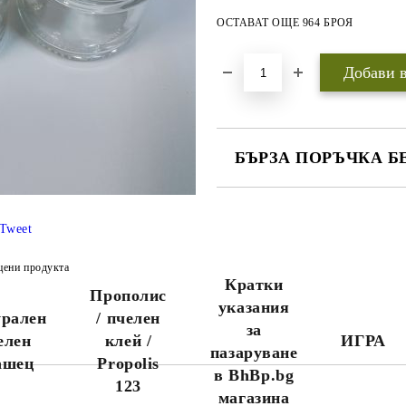
ОСТАВАТ ОЩЕ 964 БРОЯ
БЪРЗА ПОРЪЧКА Б
САМО ПОПЪЛНЕТЕ 3 ПОЛЕТА
Tweet
цени продукта
Кратки
Прополис
Ние ще се свържем с вас до
указания
няколко дни за да финализираме
рален
/ пчелен
за
поръчката.
елен
клей /
ИГРА
Ако желаете поръчката Ви да
пазаруване
пристигне максимално бързо,
ашец
Propolis
в BhBp.bg
моля обадете се на 0888456121
123
или 0888323134.
магазина
Стандартните поръчки се