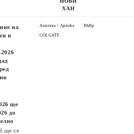
НОВИ
ХАН
Апитека / Apiteka
BhBp
ние на
ти в
COLGATE
.2026
щад
ред
див
026
ще
026
до
телно
26
ще се