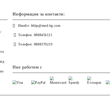
Информация за контакти:
Имейл:
bhbp@med-bg.com
/
Телефон:
0888456121
Телефон:
0888370219
ито
лед
Ние работим с
по