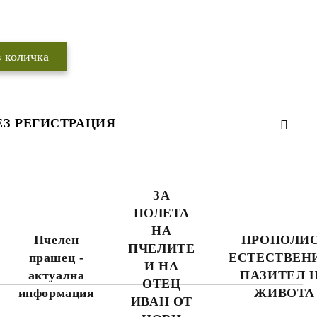
Добави в желани
ЕЗ РЕГИСТРАЦИЯ
ЗА
ПОЛЕТА
НА
WWW.APITEKA.EU
където можете да
Пчелен
ПРОПОЛИС
поръчвате повече
ПЧЕЛИТЕ
прашец -
ЕСТЕСТВЕН
продукти за по-
И НА
малко пари.
актуална
ПАЗИТЕЛ 
ОТЕЦ
информация
ЖИВОТА
ИВАН ОТ