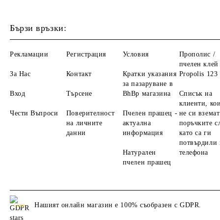
Бързи връзки:
Рекламации
Регистрация
Условия
Прополис /
пчелен клей 
За Нас
Контакт
Кратки указания
Propolis 123
за пазаруване в
Вход
Търсене
BhBp магазина
Списък на
клиенти, ко
Чести Въпроси
Поверителност
Пчелен прашец -
не си вземат
на личните
актуална
поръчките с
данни
информация
като са ги
потвърдили 
Натурален
телефона
пчелен прашец
Нашият онлайн магазин е 100% съобразен с GDPR.
GDPR