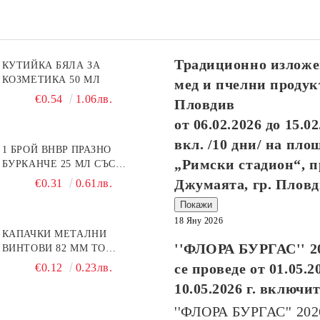
изпълняват в рамките на 10
работни дни.
Посететe новия ни сайт
Традиционно изложе
КУТИЙКА БЯЛА ЗА
КОЗМЕТИКА 50 МЛ
мед и пчелни продук
€0.54
1.06лв.
Пловдив
от
06.02.2026
до
15.02
вкл. /10 дни/ на пло
1 БРОЙ BHBP ПРАЗНО
„Римски стадион“, п
БУРКАНЧЕ 25 МЛ СЪС
ЗЛАТИСТА КАПАЧКА
Джумаята, гр. Плов
€0.31
0.61лв.
Покажи
18 Яну 2026
КАПАЧКИ МЕТАЛНИ
''ФЛОРА БУРГАС'' 2
ВИНТОВИ 82 ММ ТО
ПЧЕЛНА ПИТА
се проведе от
01.05.2
€0.12
0.23лв.
10.05.2026
г. включи
''ФЛОРА БУРГАС'' 20