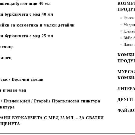
шенца/бутилчици 40 мл
КОЗМЕ
ПРОДУ
и бурканчета с мед 40 мл
Грижа 
Медени
ийки за козметика и малки детайли
Козмет
и бурканчета с мед 25 мл
BhBp б
Пасти 
лечице
КОМБИ
рашец
ПРОДУ
МУРСАЛ
КОМБИ
сък / Восъчни свещи
ЛИТЕРА
н пчелен мед
ДРУГИ
/ Пчелен клей / Propolis Прополисова тинктура
инктура
ФАЙЛО
АНИ БУРКАНЧЕТА С МЕД 25 МЛ. - ЗА СВАТБИ
ЪЩЕНЕТА