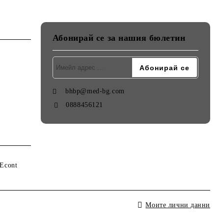
Абонирай се за нашия бюлетин
bhbp@med-bg.com
0888456121
Моите лични данни