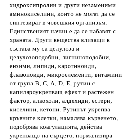
хидроксипролин и други незаменими
аминокиселини, които не могат да се
синтезират в човешкия организъм.
Единственият начин е да се набавят с
храната. Други вещества влизащи в
състава му са целулоза и
целулозоподобни, лигниноподобни,
ензими, липиди, каротиноиди,
флавоноиди, микроелементи, витамини
от група В, С, А, D, E, рутин с
капиляроукрепващ ефект и растежен
фактор, алкохоли, алдехиди, естери,
киселини, кетони. Рутинът укрепва
кръвните клетки, намалява кървенето,
подобрява коагулацията, действа
укрепващо на сърцето, нормализира