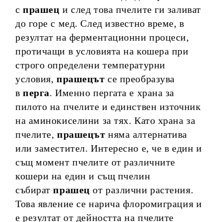
с
прашец
и след това пчелите ги заливат
до горе с мед. След известно време, в
резултат на ферментационни процеси,
протичащи в условията на кошера при
строго определени температурни
условия,
прашецът
се преобразува
в
перга
. Именно пергата е храна за
пилото на пчелите и единствен източник
на аминокиселини за тях. Като храна за
пчелите,
прашецът
няма алтернатива
или заместител. Интересно е, че в един и
същ момент пчелите от различните
кошери на един и същ пчелин
събират
прашец
от различни растения.
Това явление се нарича флоромиграция и
е резултат от дейността на пчелите