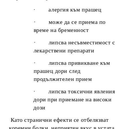
· алергия към прашец
· може да се приема по
време на бременност
· липсва несъвместимост с
лекарствени препарати
· липсва привикване към
прашец дори след
продължителен прием
· липсва токсични явления
дори при приемане на високи
дози
Като странични ефекти се отбелязват
коремни болки, неприятен вкус в устата,