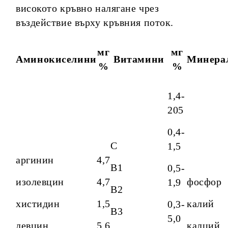
високото кръвно налягане чрез
въздействие върху кръвния поток.
мг
мг
Аминокиселини
Витамини
Минера
%
%
1,4-
205
0,4-
C
1,5
аргинин
4,7
B1
0,5-
изолевцин
4,7
фосфор
1,9
B2
хистидин
1,5
калий
0,3-
B3
5,0
левцин
5,6
калций