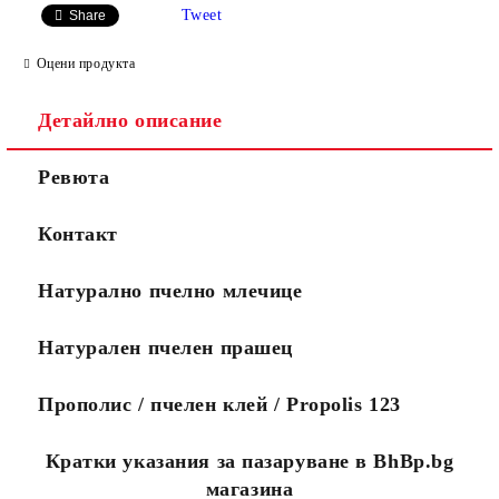
Tweet
Share
Оцени продукта
Детайлно описание
Ние ще се свържем с вас
WWW.APITEKA.EU
където можете
Ревюта
до няколко дни за да
да поръчвате
финализираме поръчката.
повече
Ако желаете поръчката Ви
продукти за по-
Контакт
да пристигне максимално
малко пари.
бързо, моля обадете се на
0888456121 или
Натурално пчелно млечице
0888323134.
Стандартните поръчки се
изпълняват в рамките на
Натурален пчелен прашец
10 работни дни.
Посететe новия ни сайт
Прополис / пчелен клей / Propolis 123
Кратки указания за пазаруване в BhBp.bg
магазина