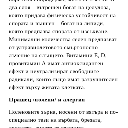
два слоя – вътрешен богат на целулоза,
която придава физическа устойчивост на
спората и външен – богат на липиди,
която предпазва спората от изсъхване.
Минимални количества селен предпазват
от ултравиолетовото смъртоносно
лъчение на слънцето. Витамини Е, D,
провитамин А имат антиоксидантен
ефект и неутрализират свободните
радикали, които също имат разрушителен
ефект върху живата клетката.
Прашец /полени/ и алергия
Поленовите зърна, носени от вятъра и по-
специално тези на върбата, брезата,
тополата, липата са главните