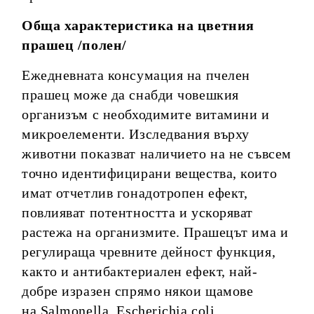
Обща характеристика на цветния
прашец /полен/
Ежедневната консумация на пчелен
прашец може да снабди човешкия
организъм с необходимите витамини и
микроелементи. Изследвания върху
животни показват наличието на не съвсем
точно идентифицирани вещества, които
имат отчетлив гонадотропен ефект,
повлияват потентността и ускоряват
растежа на организмите. Прашецът има и
регулираща чревните дейност функция,
както и антибактериален ефект, най-
добре изразен спрямо някои щамове
на Salmonella, Еscherichia coli,