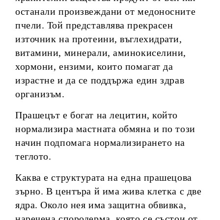
останали произвеждани от медоносните
пчели. Той представлява прекрасен
източник на протеини, въглехидрати,
витамини, минерали, аминокиселини,
хормони, ензими, които помагат да
израстне и да се поддържа един здрав
организъм.
Прашецът е богат на лецитин, който
нормализира мастната обмяна и по този
начин подпомага нормализирането на
теглото.
Каква е структурата на една прашецова
зърно. В центъра й има жива клетка с две
ядра. Около нея има защитна обвивка,
наречена спородерма, която се състои от