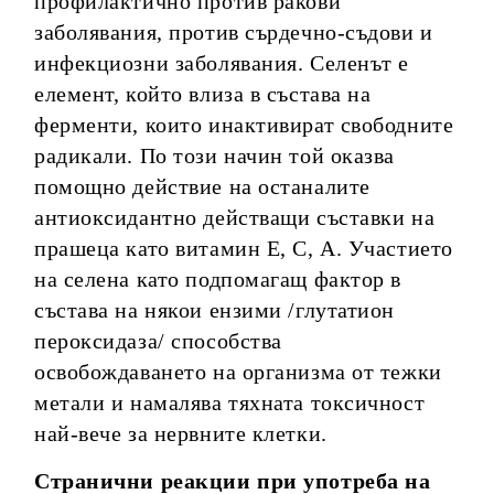
профилактично против ракови
заболявания, против сърдечно-съдови и
инфекциозни заболявания. Селенът е
елемент, който влиза в състава на
ферменти, които инактивират свободните
радикали. По този начин той оказва
помощно действие на останалите
антиоксидантно действащи съставки на
прашеца като витамин Е, С, А. Участието
на селена като подпомагащ фактор в
състава на някои ензими /глутатион
пероксидаза/ способства
освобождаването на организма от тежки
метали и намалява тяхната токсичност
най-вече за нервните клетки.
Странични реакции при употреба на