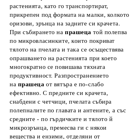
растенията, като го транспортират,
прикрепен под формата на малки, колкото
оризови, зрънца на задните си крачета.
При събирането на
прашеца
той полепва
по микровласинките, които покриват
тялото на пчелата и така се осъществява
опрашването на растенията при което
многократно се повишава тяхната
продуктивност. Разпространението
на
прашеца
от вятъра е по-слабо
ефективно. С предните си крачета,
снабдени с четчици, пчелата събира
полепналите по главата и антените, а със
средните - по гърдичките и тялото й
микрозрънца, премесва ги с някои
вещества и ензими, отделяни от