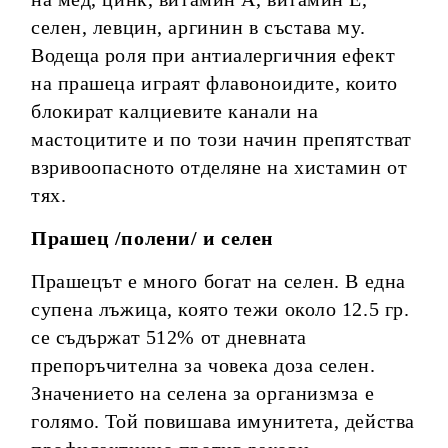
селен, левцин, аргинин в състава му.
Водеща роля при антиалергичния ефект
на прашеца играят флавоноидите, които
блокират калциевите канали на
мастоцитите и по този начин препятстват
взривоопасното отделяне на хистамин от
тях.
Прашец /полени/ и селен
Прашецът е много богат на селен. В една
супена лъжица, която тежи около 12.5 гр.
се съдържат 512% от дневната
препоръчителна за човека доза селен.
Значението на селена за организмза е
голямо. Той повишава имунитета, действа