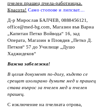
пчелен прашец пчела-работницка.
Красота!
Само стопове и липсват....
Д-р Мирослав БАЛЧЕВ, 0888456121,
office@med-bg.com, Магазин във Варна
„Капитан Петко Войвода“ 16, зад
Операта, Магазин в Пловдив „Петко Д.
Петков“ 57 до Училище „Душо
Хаджидеков“
Важна забележка!
В целия документ по-долу, където се
срещат изолирано думите мед и прашец
става въпрос за пчелен мед и пчелен
прашец.
С изключение на пчелната отрова,