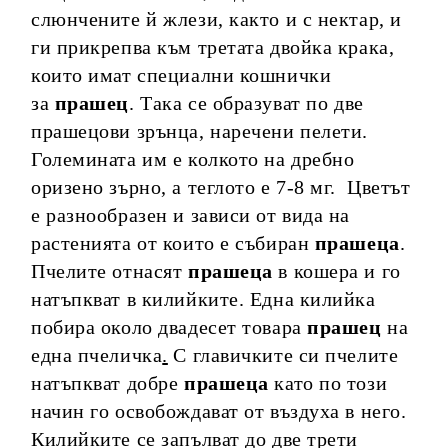
слюнчените й жлези, както и с нектар, и
ги прикрепва към третата двойка крака,
които имат специални кошнички
за
прашец
. Така се образуват по две
прашецови зрънца, наречени пелети.
Големината им е колкото на дребно
оризено зърно, а теглото е 7-8 мг. Цветът
е разнообразен и зависи от вида на
растенията от които е събиран
прашеца
.
Пчелите отнасят
прашеца
в кошера и го
натъпкват в килийките. Една килийка
побира около двадесет товара
прашец
на
една пчеличка
.
С главичките си пчелите
натъпкват добре
прашеца
като по този
начин го освобождават от въздуха в него.
Килийките се запълват до две трети