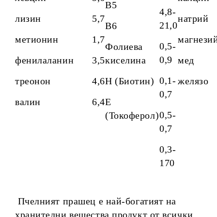
B5
4,8-
лизин
5,7
натрий
21,0
B6
метионин
1,7
магнези
0,5-
Фолиева
0,9
фенилаланин
3,5
киселина
мед
0,1-
треонон
4,6
H (Биотин)
желязо
0,7
валин
6,4
Е
0,5-
(Токоферол)
0,7
0,3-
170
Пчелният прашец е най-богатият на
хранителни вещества продукт от всички