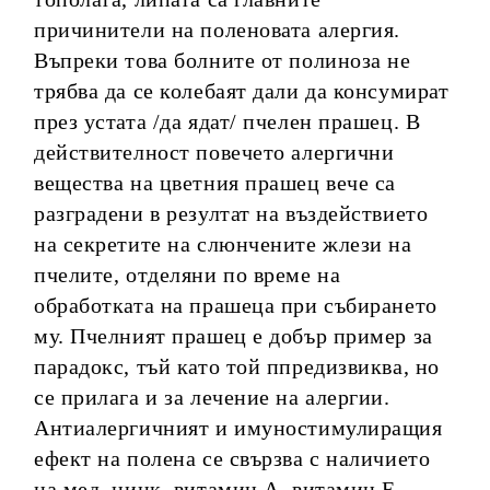
причинители на поленовата алергия.
Въпреки това болните от полиноза не
трябва да се колебаят дали да консумират
през устата /да ядат/ пчелен прашец. В
действителност повечето алергични
вещества на цветния прашец вече са
разградени в резултат на въздействието
на секретите на слюнчените жлези на
пчелите, отделяни по време на
обработката на прашеца при събирането
му. Пчелният прашец е добър пример за
парадокс, тъй като той ппредизвиква, но
се прилага и за лечение на алергии.
Антиалергичният и имуностимулиращия
ефект на полена се свързва с наличието
на мед, цинк, витамин А, витамин Е,