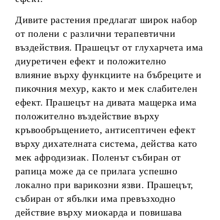
Дивите растения предлагат широк набор
от полени с различни терапевтични
въздействия. Прашецът от глухарчета има
диуретичен ефект и положително
влияние върху функциите на бъбреците и
пикочния мехур, както и мек слабителен
ефект. Прашецът на дивата мащерка има
положително въздействие върху
кръвообръщението, антисептичен ефект
върху дихателната система, действа като
мек афродизиак. Поленът събиран от
рапица може да се прилага успешно
локално при варикозни язви. Прашецът,
събиран от ябълки има превъзходно
действие върху миокарда и повишава