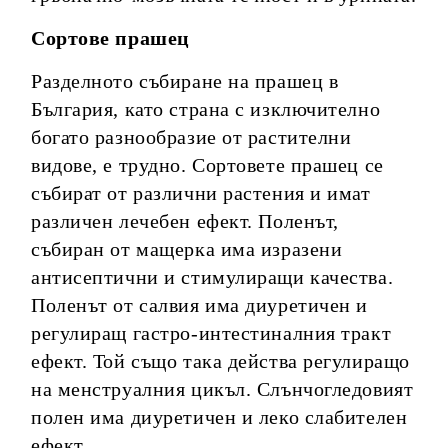
Сортове прашец
Разделното събиране на прашец в
България, като страна с изключително
богато разнообразие от растителни
видове, е трудно. Сортовете прашец се
събират от различни растения и имат
различен лечебен ефект. Поленът,
събиран от мащерка има изразени
антисептични и стимулиращи качества.
Поленът от салвия има диуретичен и
регулиращ гастро-интестиналния тракт
ефект. Той също така действа регулиращо
на менструалния цикъл. Слънчогледовият
полен има диуретичен и леко слабителен
ефект.