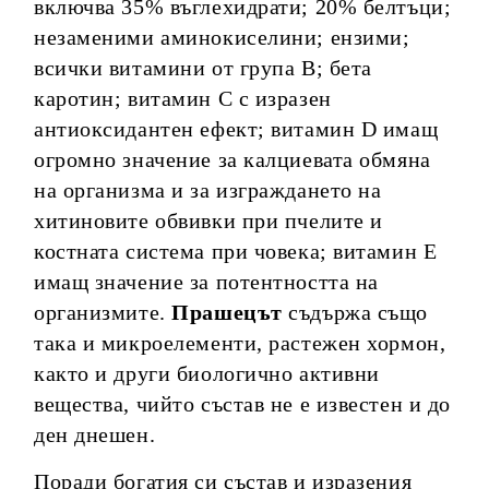
включва 35% въглехидрати; 20% белтъци;
незаменими аминокиселини; ензими;
всички витамини от група В; бета
каротин; витамин C с изразен
антиоксидантен ефект; витамин D имащ
огромно значение за калциевата обмяна
на организма и за изграждането на
хитиновите обвивки при пчелите и
костната система при човека; витамин Е
имащ значение за потентността на
организмите.
Прашецът
съдържа също
така и микроелементи, растежен хормон,
както и други биологично активни
вещества, чийто състав не е известен и до
ден днешен.
Поради богатия си състав и изразения