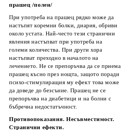
прашец /полен/
При употреба на прашец рядко може да
настъпят коремни болки, диария, обриви
около устата. Най-често тези странични
явления настъпват при употреба на
големи количества. При други хора
настъпват преходно в началото на
лечението. Не се препоръчва да се приема
прашец късно през нощта, защото поради
психо-стимулиращия му ефект това може
да доведе до безсъние. Прашец не се
препоръчва на диабетици и на болни с
бъбречна недостатъчност.
Противопоказания. Несъвместимост.
Странични ефекти.