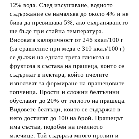
12% вода. След изсушаване, водното
съдържание се намалява до около 4% и не
бива да превишава 5%, ако съхраняването
ще бъде при стайна температура.
Високата калоричност от 246 ккал/100 г
(за сравнение при меда е 310 ккал/100 г)
се дължи на едната трета глюкоза и
фруктоза в състава на прашеца, които се
съдържат в нектара, който пчелите
използват за формиране на прашецовите
топченца. Прости и сложни белтъчини
обуславят до 20% от теглото на прашеца.
Видовете белтъци, които се съдържат в
него достигат до 100 на брой. Прашецът
има състав, подобен на пчелното
млечице. Той съдържа много пролин и