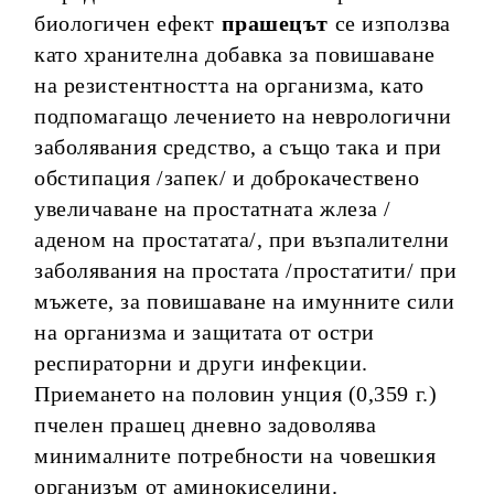
биологичен ефект
прашецът
се използва
като хранителна добавка за повишаване
на резистентността на организма, като
подпомагащо лечението на неврологични
заболявания средство, а също така и при
обстипация /запек/ и доброкачествено
увеличаване на простатната жлеза /
аденом на простатата/, при възпалителни
заболявания на простата /простатити/ при
мъжете, за повишаване на имунните сили
на организма и защитата от остри
респираторни и други инфекции.
Приемането на половин унция (0,359 г.)
пчелен прашец дневно задоволява
минималните потребности на човешкия
организъм от аминокиселини.