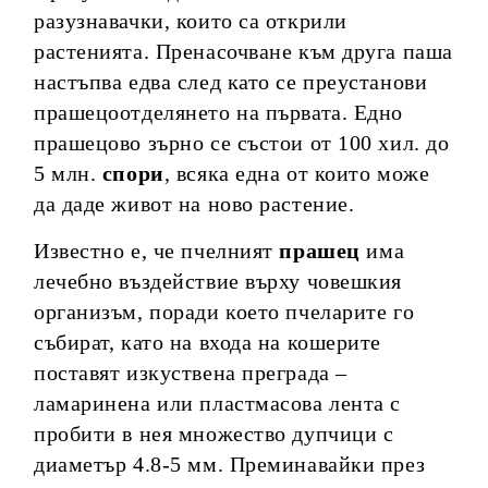
разузнавачки, които са открили
растенията. Пренасочване към друга паша
настъпва едва след като се преустанови
прашецоотделянето на първата. Едно
прашецово зърно се състои от 100 хил. до
5 млн.
спори
, всяка една от които може
да даде живот на ново растение.
Известно е, че пчелният
прашец
има
лечебно въздействие върху човешкия
организъм, поради което пчеларите го
събират, като на входа на кошерите
поставят изкуствена преграда –
ламаринена или пластмасова лента с
пробити в нея множество дупчици с
диаметър 4.8-5 мм. Преминавайки през