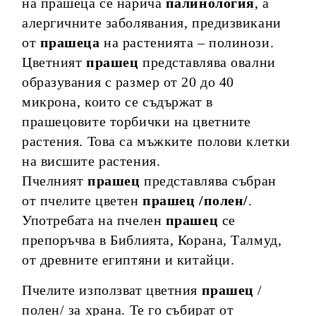
на прашеца се нарича
палинология
, а
алергичните заболявания, предизвикани
от
прашеца
на растенията – полинози.
Цветният
прашец
представлява овални
образувания с размер от 20 до 40
микрона, които се съдържат в
прашецовите торбички на цветните
растения. Това са мъжките полови клетки
на висшите растения.
Пчелният
прашец
представлява събран
от пчелите цветен
прашец /полен/
.
Употребата на пчелен
прашец
се
препоръчва в Библията, Корана, Талмуд,
от древните египтяни и китайци.
Пчелите използват цветния
прашец
/
полен/ за храна. Те го събират от