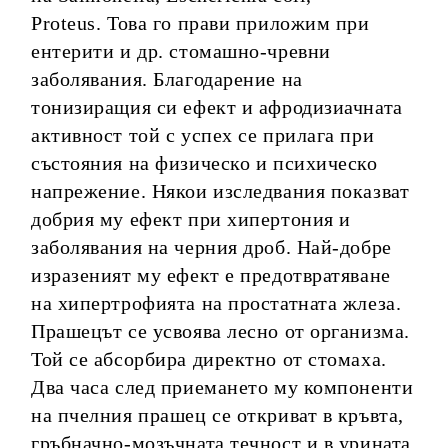
Proteus. Това го прави приложим при
ентерити и др. стомашно-чревни
заболявания. Благодарение на
тонизиращия си ефект и афродизиачната
активност той с успех се прилага при
състояния на физическо и психическо
напрежение. Някои изследвания показват
добрия му ефект при хипертония и
заболявания на черния дроб. Най-добре
изразеният му ефект е предотвратяване
на хипертрофията на простатната жлеза.
Прашецът се усвоява лесно от организма.
Той се абсорбира директно от стомаха.
Два часа след приемането му компоненти
на пчелния прашец се откриват в кръвта,
гръбначно-мозъчната течност и в урината.