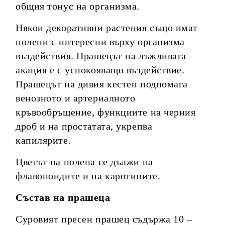
общия тонус на организма.
Някои декоративни растения също имат
полени с интересни върху организма
въздействия. Прашецът на лъжливата
акация е с успокояващо въздействие.
Прашецът на дивия кестен подпомага
венозното и артериалното
кръвообръщение, функциите на черния
дроб и на простатата, укрепва
капилярите.
Цветът на полена се дължи на
флавоноидите и на каротините.
Състав на прашеца
Суровият пресен прашец съдържа 10 –