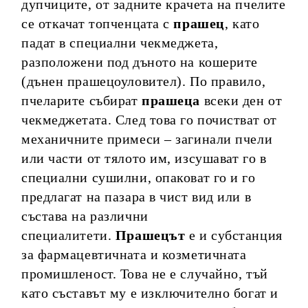
дупчиците, от задните крачета на пчелите
се откачат топченцата с
прашец
, като
падат в специални чекмеджета,
разположени под дъното на кошерите
(дънен прашецоуловител). По правило,
пчеларите събират
прашеца
всеки ден от
чекмеджетата. След това го почистват от
механичните примеси – загинали пчели
или части от тялото им, изсушават го в
специални сушилни, опаковат го и го
предлагат на пазара в чист вид или в
състава на различни
специалитети.
Прашецът
е и субстанция
за фармацевтичната и козметичната
промишленост. Това не е случайно, тъй
като съставът му е изключително богат и