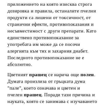
приложението на която изисква строга
дозировка и правила, останалите пчелни
продукти са лишени от токсичност, от
странични ефекти, противопоказания и
несъвместимост с други препарати. Като
единствено противопоказание за
употребата им може да се посочи
алергията към тях и захарния диабет.
Последното противопоказание не е
абсолютно.
Цветният
прашец
се нарича още
полен
.
Думата произлиза от гръцката дума
"пале", което означава и цветен и
пчелен
прашец
. Поради тази причина и
науката, която се занимава с изучаването