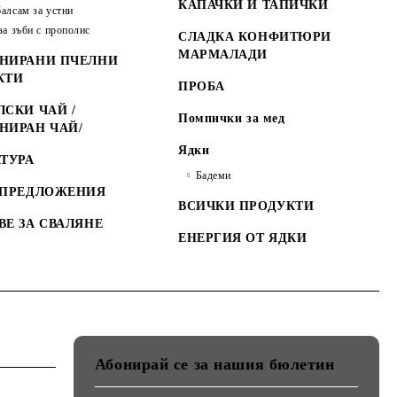
КАПАЧКИ И ТАПИЧКИ
алсам за устни
за зъби с прополис
СЛАДКА КОНФИТЮРИ
МАРМАЛАДИ
НИРАНИ ПЧЕЛНИ
КТИ
ПРОБА
СКИ ЧАЙ /
Помпички за мед
НИРАН ЧАЙ/
Ядки
ТУРА
Бадеми
 ПРЕДЛОЖЕНИЯ
ВСИЧКИ ПРОДУКТИ
ВЕ ЗА СВАЛЯНЕ
ЕНЕРГИЯ ОТ ЯДКИ
Абонирай се за нашия бюлетин