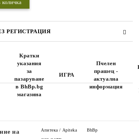
ЕЗ РЕГИСТРАЦИЯ
Кратки
указания
Пчелен
за
прашец -
ИГРА
пазаруване
актуална
WWW.APITEKA.EU
където можете да
поръчвате повече
в BhBp.bg
информация
продукти за по-
магазина
малко пари.
Апитека / Apiteka
BhBp
ние на