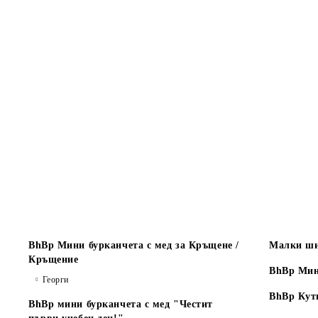
BhBp Мини бурканчета с мед за Кръщене /
Малки ши
Кръщение
BhBp Мин
Георги
BhBp Кут
BhBp мини бурканчета с мед "Честит