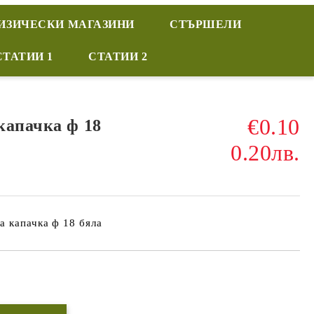
ИЗИЧЕСКИ МАГАЗИНИ
СТЪРШЕЛИ
СТАТИИ 1
СТАТИИ 2
€0.10
капачка ф 18
0.20лв.
а капачка ф 18 бяла
Добави в желани