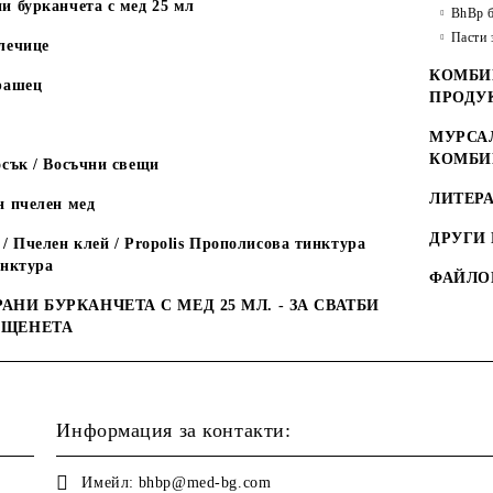
и бурканчета с мед 25 мл
BhBp б
Пасти 
лечице
КОМБИ
рашец
ПРОДУ
МУРСАЛ
КОМБИ
сък / Восъчни свещи
ЛИТЕРА
н пчелен мед
ДРУГИ
/ Пчелен клей / Propolis Прополисова тинктура
инктура
ФАЙЛО
АНИ БУРКАНЧЕТА С МЕД 25 МЛ. - ЗА СВАТБИ
ЪЩЕНЕТА
Информация за контакти:
Имейл:
bhbp@med-bg.com