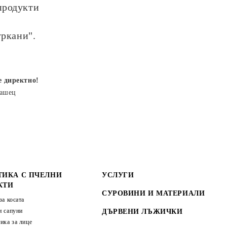
продукти
уркани".
е директно!
рашец
ТИКА С ПЧЕЛНИ
УСЛУГИ
КТИ
СУРОВИНИ И МАТЕРИАЛИ
за косата
 сапуни
ДЪРВЕНИ ЛЪЖИЧКИ
ика за лице