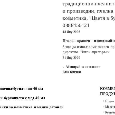
традиционни пчелни 
и производни, пчелна
козметика, "Цветя в б
0888456121
18 Яну 2026
Пчелен прашец - използвайт
Защо да използваме пчелен п
директно. Някои препоръки.
31 Яну 2020
Абонирай се за новини
Виж всички
шенца/бутилчици 40 мл
КОЗМЕ
ПРОДУ
и бурканчета с мед 40 мл
Грижа 
Медени
ийки за козметика и малки детайли
Козмет