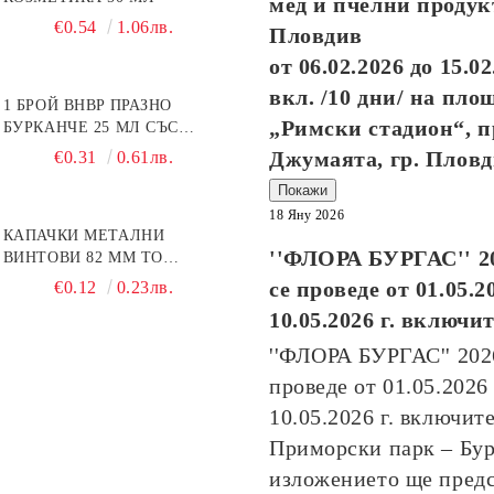
мед и пчелни продук
€0.54
1.06лв.
Пловдив
от
06.02.2026
до
15.02
вкл. /10 дни/ на пло
1 БРОЙ BHBP ПРАЗНО
„Римски стадион“, п
БУРКАНЧЕ 25 МЛ СЪС
ЗЛАТИСТА КАПАЧКА
Джумаята, гр. Плов
€0.31
0.61лв.
Покажи
18 Яну 2026
КАПАЧКИ МЕТАЛНИ
''ФЛОРА БУРГАС'' 2
ВИНТОВИ 82 ММ ТО
ПЧЕЛНА ПИТА
се проведе от
01.05.2
€0.12
0.23лв.
10.05.2026
г. включи
''ФЛОРА БУРГАС'' 20
проведе от
01.05.2026
10.05.2026
г. включите
Приморски парк – Бур
изложението ще пред