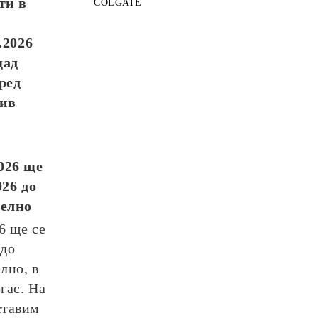
ти в
COLGATE
.2026
щад
ред
див
026
ще
026
до
телно
26
ще се
до
лно, в
гас. На
ставим