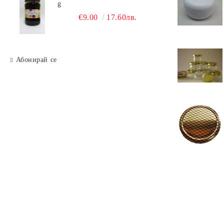
g
€9.00
17.60лв.
Абонирай се