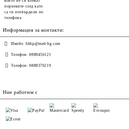
които не си вземат
поръчките след като
са ги потвърдили по
телефона
Информация за контакти:
Имейл:
bhbp@med-bg.com
Телефон:
0888456121
Телефон:
0888370219
Ние работим с