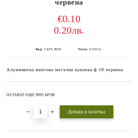
червена
€0.10
0.20лв.
Код:
CAPS_RED
Тегло:
0.010
кг
Алуминиева винтова метална капачка ф 18 червена
Добави в желани
ОСТАВАТ ОЩЕ 9995 БРОЯ