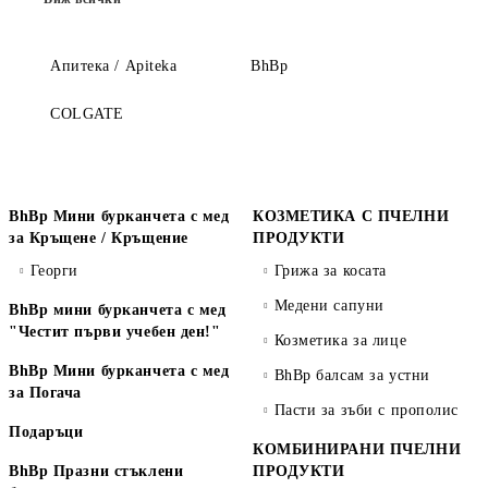
Апитека / Apiteka
BhBp
COLGATE
BhBp Мини бурканчета с мед
КОЗМЕТИКА С ПЧЕЛНИ
за Кръщене / Кръщение
ПРОДУКТИ
Георги
Грижа за косата
Медени сапуни
BhBp мини бурканчета с мед
"Честит първи учебен ден!"
Козметика за лице
BhBp Мини бурканчета с мед
BhBp балсам за устни
за Погача
Пасти за зъби с прополис
Подаръци
КОМБИНИРАНИ ПЧЕЛНИ
BhBp Празни стъклени
ПРОДУКТИ