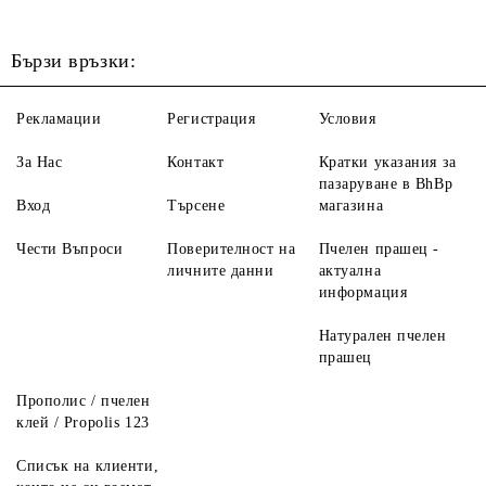
Бързи връзки:
Рекламации
Регистрация
Условия
За Нас
Контакт
Кратки указания за
пазаруване в BhBp
Вход
Търсене
магазина
Чести Въпроси
Поверителност на
Пчелен прашец -
личните данни
актуална
информация
Натурален пчелен
прашец
Прополис / пчелен
клей / Propolis 123
Списък на клиенти,