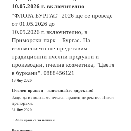
10.05.2026
г. включително
''ФЛОРА БУРГАС'' 2026
ще се проведе
от
01.05.2026
до
10.05.2026
г. включително, в
Приморски парк – Бургас. На
изложението ще представим
традиционни пчелни продукти и
производни, пчелна козметика, "Цветя
в буркани". 0888456121
18 Яну 2026
Пчелен прашец - използвайте директно!
Защо да използваме пчелен прашец директно. Някои
препоръки.
31 Яну 2020
Абонирай се за новини
Виж всички