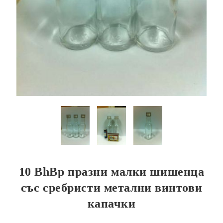
10 BhBp празни малки шишенца
със сребристи метални винтови
капачки