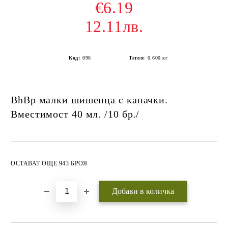
€6.19
12.11лв.
Код:
096
Тегло:
0.600
кг
BhBp малки шишенца с капачки.
Вместимост 40 мл. /10 бр./
Добави в желани
ОСТАВАТ ОЩЕ 943 БРОЯ