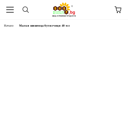
Начало
Малки шишенца/бутилчици 40 мл