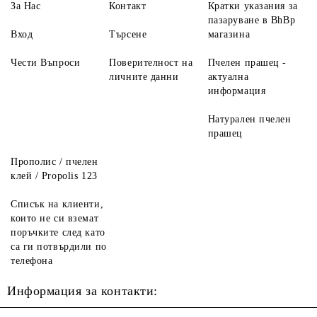
За Нас
Контакт
Кратки указания за
пазаруване в BhBp
Вход
Търсене
магазина
Чести Въпроси
Поверителност на
Пчелен прашец -
личните данни
актуална
информация
Натурален пчелен
прашец
Прополис / пчелен
клей / Propolis 123
Списък на клиенти,
които не си вземат
поръчките след като
са ги потвърдили по
телефона
Информация за контакти: