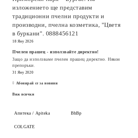
изложението ще представим
традиционни пчелни продукти и
производни, пчелна козметика, "Цветя
в буркани". 0888456121
18 Яну 2026
Пчелен прашец - използвайте директно!
Защо да използваме пчелен прашец директно. Някои
препоръки.
31 Яну 2020
Абонирай се за новини
Виж всички
Апитека / Apiteka
BhBp
COLGATE