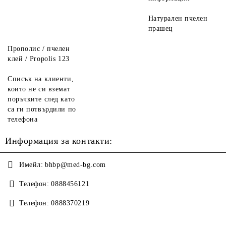
Натурален пчелен
прашец
Прополис / пчелен
клей / Propolis 123
Списък на клиенти,
които не си вземат
поръчките след като
са ги потвърдили по
телефона
Информация за контакти:
Имейл:
bhbp@med-bg.com
Телефон:
0888456121
Телефон:
0888370219