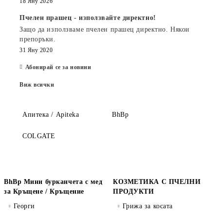
18 Яну 2026
Пчелен прашец - използвайте директно!
Защо да използваме пчелен прашец директно. Някои
препоръки.
31 Яну 2020
Абонирай се за новини
Виж всички
Апитека / Apiteka
BhBp
COLGATE
BhBp Мини бурканчета с мед
КОЗМЕТИКА С ПЧЕЛНИ
за Кръщене / Кръщение
ПРОДУКТИ
Георги
Грижа за косата