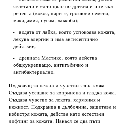
съчетани в едно цяло по древна египетска
рецепта (кокос, карите, гроздови семена,
макадамия, сусам, жожоба);
водата от лайка, която успокоява кожата,
лекува алергии и има антисептично
действие;
древната Мастикс, която действа
общоукрепващо, антигъбично и
антибактериално.
Подходящ за нежна и чувствителна кожа.
Създава усещане за копринена и гладка кожа.
Създава чувство за лекота, хармония и
нежност. Подхранва в дълбочина, защитава и
избистря кожата, действа като естествен
лифтинг за кожата. Нанася се два пъти