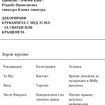
Прополис / Пчелен клей /
Propolis Прополисова
тинктура Клеева тинктура
ДЕКОРИРАНИ
БУРКАНЧЕТА С МЕД 25 МЛ.
- ЗА СВАТБИ ИЛИ
КРЪЩЕНЕТА
Бързи връзки:
Рекламации
Регистрация
Условия
За Нас
Контакт
Кратки указания за
пазаруване в BhBp
Вход
Търсене
магазина
Чести Въпроси
Поверителност на
Пчелен прашец -
личните данни
актуална
информация