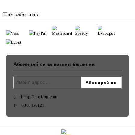
Ние работим с
Абонирай се за нашия бюлетин
bhbp@med-bg.com
0888456121