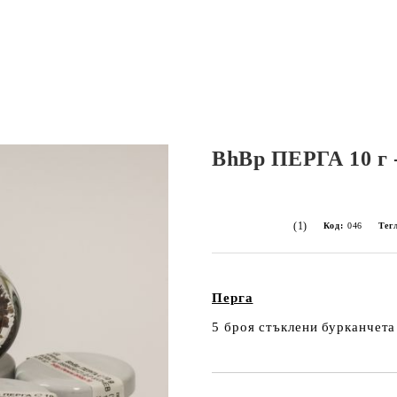
BhBp ПЕРГА 10 г -
(1)
Код:
046
Тег
Перга
5 броя стъклени бурканчета 