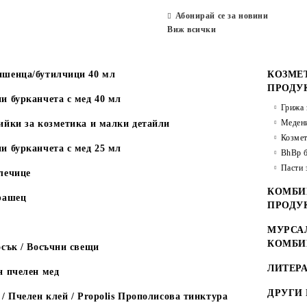
Абонирай се за новини
Виж всички
шенца/бутилчици 40 мл
КОЗМЕ
ПРОДУ
и бурканчета с мед 40 мл
Грижа 
Медени
ийки за козметика и малки детайли
Козмет
и бурканчета с мед 25 мл
BhBp б
Пасти 
лечице
КОМБИ
рашец
ПРОДУ
МУРСАЛ
КОМБИ
сък / Восъчни свещи
ЛИТЕРА
н пчелен мед
ДРУГИ
/ Пчелен клей / Propolis Прополисова тинктура