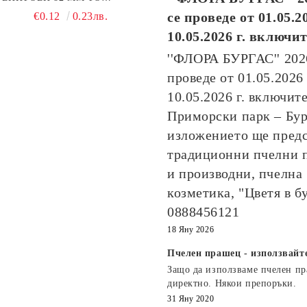
ПЧЕЛНА ПИТА
се проведе от
01.05.2
€0.12
0.23лв.
10.05.2026
г. включи
''ФЛОРА БУРГАС'' 20
проведе от
01.05.2026
10.05.2026
г. включите
Приморски парк – Бур
изложението ще пред
традиционни пчелни 
и производни, пчелна
козметика, "Цветя в б
0888456121
18 Яну 2026
Пчелен прашец - използвайт
Защо да използваме пчелен п
директно. Някои препоръки.
31 Яну 2020