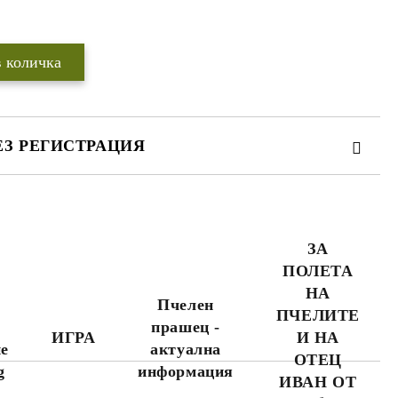
Добави в желани
ЕЗ РЕГИСТРАЦИЯ
ЗА
ПОЛЕТА
WWW.APITEKA.EU
където можете да
НА
поръчвате повече
я
Пчелен
продукти за по-
ПЧЕЛИТЕ
прашец -
малко пари.
ИГРА
И НА
не
актуална
ОТЕЦ
g
информация
ИВАН ОТ
а