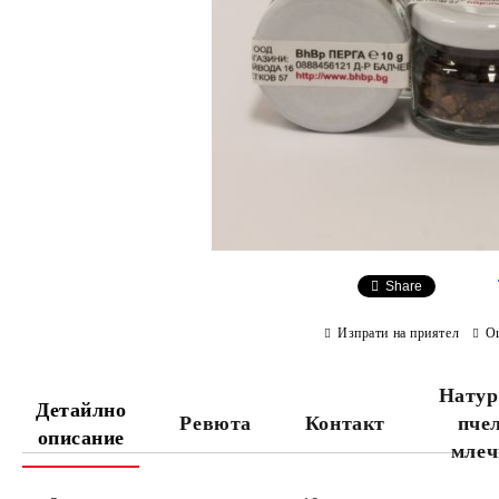
Share
Изпрати на приятел
О
Натур
Детайлно
Ревюта
Контакт
пче
описание
млеч