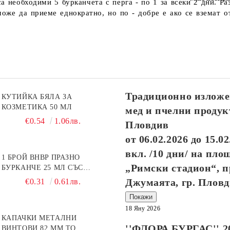
 необходими 5 бурканчета с перга - по 1 за всеки 2 дни. Ра
изпълняват в рамките на 10
работни дни.
оже да приеме еднократно, но по - добре е ако се вземат от
Посететe новия ни сайт
Традиционно изложе
КУТИЙКА БЯЛА ЗА
КОЗМЕТИКА 50 МЛ
мед и пчелни продук
€0.54
1.06лв.
Пловдив
от
06.02.2026
до
15.02
вкл. /10 дни/ на пло
1 БРОЙ BHBP ПРАЗНО
„Римски стадион“, п
БУРКАНЧЕ 25 МЛ СЪС
ЗЛАТИСТА КАПАЧКА
Джумаята, гр. Плов
€0.31
0.61лв.
Покажи
18 Яну 2026
КАПАЧКИ МЕТАЛНИ
''ФЛОРА БУРГАС'' 2
ВИНТОВИ 82 ММ ТО