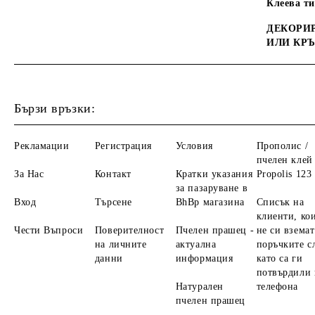
Клеева т
ДЕКОРИР
ИЛИ КР
Бързи връзки:
Рекламации
Регистрация
Условия
Прополис /
пчелен клей 
За Нас
Контакт
Кратки указания
Propolis 123
за пазаруване в
Вход
Търсене
BhBp магазина
Списък на
клиенти, ко
Чести Въпроси
Поверителност
Пчелен прашец -
не си вземат
на личните
актуална
поръчките с
данни
информация
като са ги
потвърдили 
Натурален
телефона
пчелен прашец