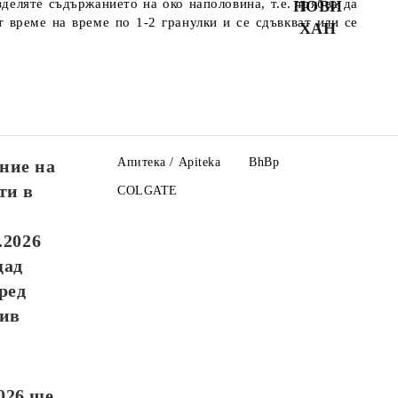
зделяте съдържанието на око наполовина, т.е. трябва да
НОВИ
 време на време по 1-2 гранулки и се сдъвкват или се
ХАН
Апитека / Apiteka
BhBp
ние на
ти в
COLGATE
.2026
щад
ред
див
026
ще