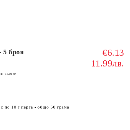
€6.13
 5 броя
11.99лв.
ло:
0.500
кг
с по 10 г перга - общо 50 грама