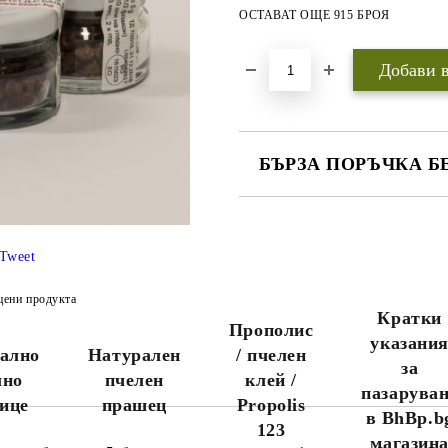
ОСТАВАТ ОЩЕ 915 БРОЯ
БЪРЗА ПОРЪЧКА Б
САМО ПОПЪЛНЕТЕ 3 ПОЛЕТА
Tweet
цени продукта
Кратки
Ние ще се свържем с вас до
Прополис
няколко дни за да финализираме
указани
ално
Натурален
/ пчелен
поръчката.
за
Ако желаете поръчката Ви да
лно
пчелен
клей /
пристигне максимално бързо,
пазарува
ице
прашец
Propolis
моля обадете се на 0888456121
в BhBp.b
или 0888323134.
123
Стандартните поръчки се
магазин