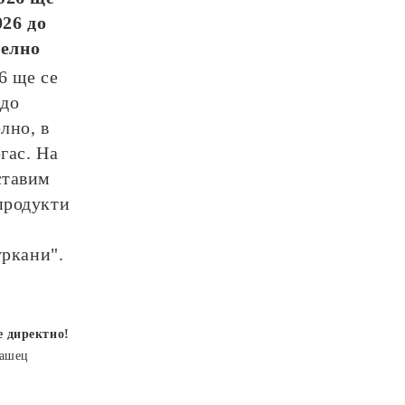
026
до
телно
26
ще се
до
лно, в
гас. На
ставим
продукти
уркани".
е директно!
рашец