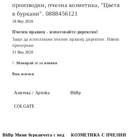
производни, пчелна козметика, "Цветя
в буркани". 0888456121
18 Яну 2026
Пчелен прашец - използвайте директно!
Защо да използваме пчелен прашец директно. Някои
препоръки.
31 Яну 2020
Абонирай се за новини
Виж всички
Апитека / Apiteka
BhBp
COLGATE
BhBp Мини бурканчета с мед
КОЗМЕТИКА С ПЧЕЛНИ