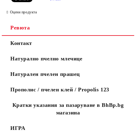
Оцени продукта
Ревюта
Ние ще се свържем с вас
WWW.APITEKA.EU
където можете
Контакт
до няколко дни за да
да поръчвате
финализираме поръчката.
повече
Ако желаете поръчката Ви
продукти за по-
Натурално пчелно млечице
да пристигне максимално
малко пари.
бързо, моля обадете се на
0888456121 или
Натурален пчелен прашец
0888323134.
Стандартните поръчки се
изпълняват в рамките на
Прополис / пчелен клей / Propolis 123
10 работни дни.
Посететe новия ни сайт
Кратки указания за пазаруване в BhBp.bg
магазина
ИГРА