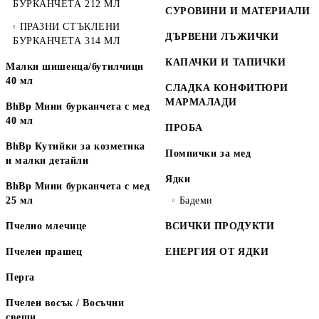
БУРКАНЧЕТА 212 МЛ
СУРОВИНИ И МАТЕРИАЛИ
ПРАЗНИ СТЪКЛЕНИ
ДЪРВЕНИ ЛЪЖИЧКИ
БУРКАНЧЕТА 314 МЛ
КАПАЧКИ И ТАПИЧКИ
Малки шишенца/бутилчици
40 мл
СЛАДКА КОНФИТЮРИ
МАРМАЛАДИ
BhBp Мини бурканчета с мед
40 мл
ПРОБА
BhBp Кутийки за козметика
Помпички за мед
и малки детайли
Ядки
BhBp Мини бурканчета с мед
25 мл
Бадеми
Пчелно млечице
ВСИЧКИ ПРОДУКТИ
Пчелен прашец
ЕНЕРГИЯ ОТ ЯДКИ
Перга
Пчелен восък / Восъчни
свещи