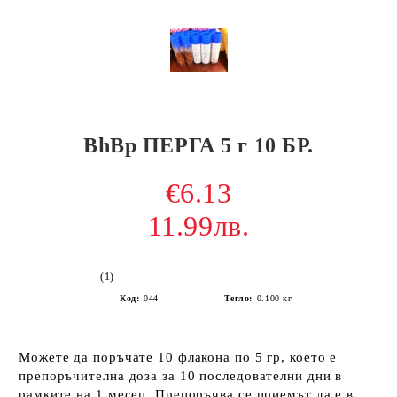
BhBp ПЕРГА 5 г 10 БР.
€6.13
11.99лв.
(1)
Код:
044
Тегло:
0.100
кг
Можете да поръчате 10 флакона по 5 гр, което е
препоръчителна доза за 10 последователни дни в
рамките на 1 месец. Препоръчва се приемът да е в