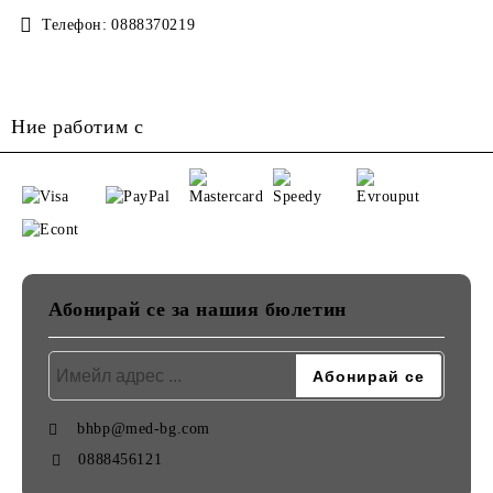
Телефон:
0888370219
Ние работим с
Абонирай се за нашия бюлетин
bhbp@med-bg.com
0888456121