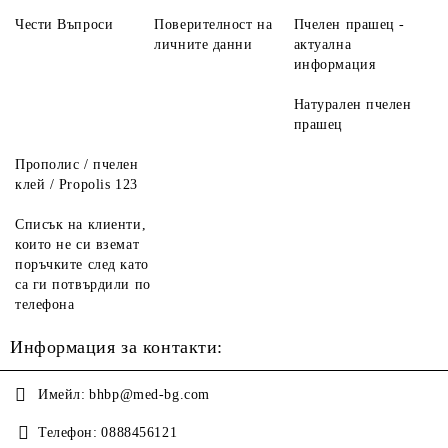
Чести Въпроси
Поверителност на
Пчелен прашец -
личните данни
актуална
информация
Натурален пчелен
прашец
Прополис / пчелен
клей / Propolis 123
Списък на клиенти,
които не си вземат
поръчките след като
са ги потвърдили по
телефона
Информация за контакти:
Имейл:
bhbp@med-bg.com
Телефон:
0888456121