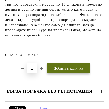
три последователни месеца по 10 флакона в пролетно-
летния и есенно-зимния сезон, когато като правило
има пик на респираторните заболявания. Флаконите са
леки и здрави, удобни за транспортиране, съхранение
и използване. Ако искате само да опитате, без да
провеждате пълен курс на профилакткика, можете да
поръчате отделна бройка.
Добави в желани
ОСТАВАТ ОЩЕ 987 БРОЯ
БЪРЗА ПОРЪЧКА БЕЗ РЕГИСТРАЦИЯ
САМО ПОПЪЛНЕТЕ 3 ПОЛЕТА
Tweet
Share