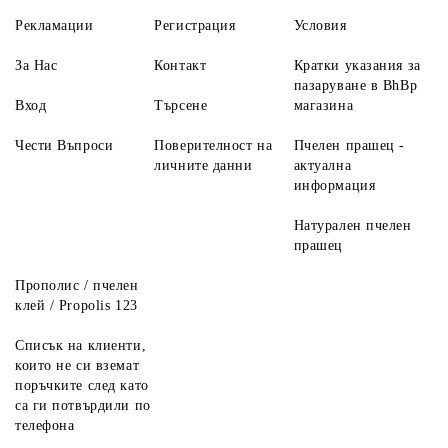
Рекламации
Регистрация
Условия
За Нас
Контакт
Кратки указания за
пазаруване в BhBp
Вход
Търсене
магазина
Чести Въпроси
Поверителност на
Пчелен прашец -
личните данни
актуална
информация
Натурален пчелен
прашец
Прополис / пчелен
клей / Propolis 123
Списък на клиенти,
които не си вземат
поръчките след като
са ги потвърдили по
телефона