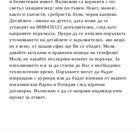
и безметежен живот. Възможни са варианти с по-
светъл /акациев мед/ или по-тъмен /букет, манов/,
както и златисти, сребристи, бели, черни капачки.
Детайлите - имена на детето, дата може да се
уговорят на 0888456121 допълнително, след като
направите поръчката. Преди да се изпълни поръчката
уточняването на детайлите е задължително. ако нещо
не е ясно, от нашия офис ще Ви се обадят. Моля,
давайте актуални и правилни номера на телефони!
Моля, не чакайте последния момент за поръчка. За
изпълнението и и за да стигне до Вас е необходимо
технологично време. Поръчките могат да бъдат
изпращани с куриери или да бъдат вземани от нашите
магазини във Варна и Пловдив след изрична
договорка. Възможно е да се направи индивидуален
проект за етикет.