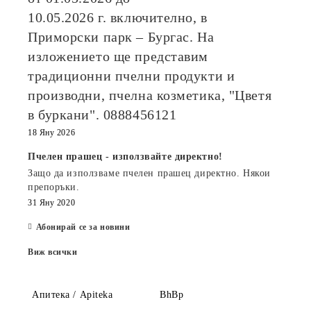
10.05.2026
г. включително, в
Приморски парк – Бургас. На
изложението ще представим
традиционни пчелни продукти и
производни, пчелна козметика, "Цветя
в буркани". 0888456121
18 Яну 2026
Пчелен прашец - използвайте директно!
Защо да използваме пчелен прашец директно. Някои
препоръки.
31 Яну 2020
Абонирай се за новини
Виж всички
Апитека / Apiteka
BhBp