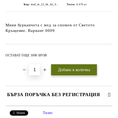
Код:
med_kr_25_bk_lbl_0009
Тегло:
0.070
кг
Мини бурканчета с мед за спомен от Светото
Кръщение. Вариант 0009
Добави в желани
ОСТАВАТ ОЩЕ 1000 БРОЯ
БЪРЗА ПОРЪЧКА БЕЗ РЕГИСТРАЦИЯ
САМО ПОПЪЛНЕТЕ 3 ПОЛЕТА
Tweet
Share