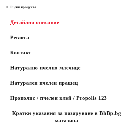
Оцени продукта
Детайлно описание
Ние ще се свържем с вас
WWW.APITEKA.EU
където можете
Ревюта
до няколко дни за да
да поръчвате
финализираме поръчката.
повече
Ако желаете поръчката Ви
продукти за по-
Контакт
да пристигне максимално
малко пари.
бързо, моля обадете се на
0888456121 или
Натурално пчелно млечице
0888323134.
Стандартните поръчки се
изпълняват в рамките на
Натурален пчелен прашец
10 работни дни.
Посететe новия ни сайт
Прополис / пчелен клей / Propolis 123
Кратки указания за пазаруване в BhBp.bg
магазина