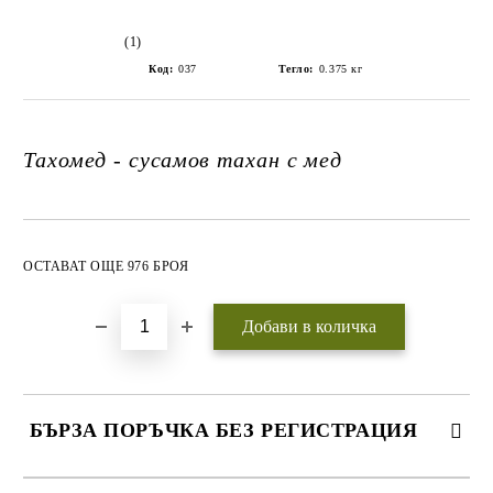
(1)
Код:
037
Тегло:
0.375
кг
Тахомед - сусамов тахан с мед
Добави в желани
ОСТАВАТ ОЩЕ 976 БРОЯ
БЪРЗА ПОРЪЧКА БЕЗ РЕГИСТРАЦИЯ
САМО ПОПЪЛНЕТЕ 3 ПОЛЕТА