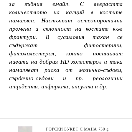
за зъбния емайл. С възрастта
количеството на калций в костите
намалява. Настъпват остеопоротични
промени и склонност на костите към
фрактури. В сусамовия тахан се
съдържат фитостерини,
фитохолестерол, които повишават
нивата на добрия HD холестерол и така
намаляват риска от мозъчно-съдови,
сърдечно-съдови и пр. реологични
инциденти, инфаркти, инсулти и др.
ГОРСКИ БУКЕТ С МАНА 750 g