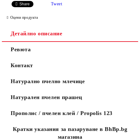
Tweet
Share
Оцени продукта
Детайлно описание
Ние ще се свържем с вас
WWW.APITEKA.EU
където можете
Ревюта
до няколко дни за да
да поръчвате
финализираме поръчката.
повече
Ако желаете поръчката Ви
продукти за по-
Контакт
да пристигне максимално
малко пари.
бързо, моля обадете се на
0888456121 или
Натурално пчелно млечице
0888323134.
Стандартните поръчки се
изпълняват в рамките на
Натурален пчелен прашец
10 работни дни.
Посететe новия ни сайт
Прополис / пчелен клей / Propolis 123
Кратки указания за пазаруване в BhBp.bg
магазина