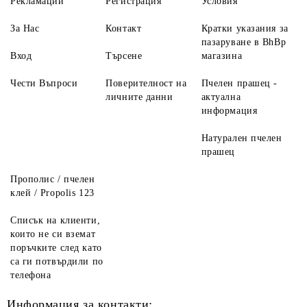
Рекламации
Регистрация
Условия
За Нас
Контакт
Кратки указания за
пазаруване в BhBp
Вход
Търсене
магазина
Чести Въпроси
Поверителност на
Пчелен прашец -
личните данни
актуална
информация
Натурален пчелен
прашец
Прополис / пчелен
клей / Propolis 123
Списък на клиенти,
които не си вземат
поръчките след като
са ги потвърдили по
телефона
Информация за контакти: