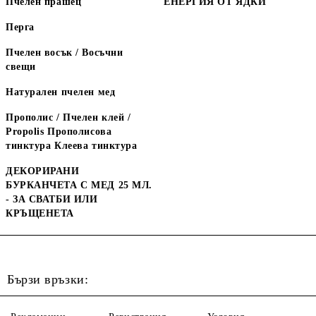
Пчелен прашец
ЕНЕРГИЯ ОТ ЯДКИ
Перга
Пчелен восък / Восъчни
свещи
Натурален пчелен мед
Прополис / Пчелен клей /
Propolis Прополисова
тинктура Клеева тинктура
ДЕКОРИРАНИ
БУРКАНЧЕТА С МЕД 25 МЛ.
- ЗА СВАТБИ ИЛИ
КРЪЩЕНЕТА
Бързи връзки: