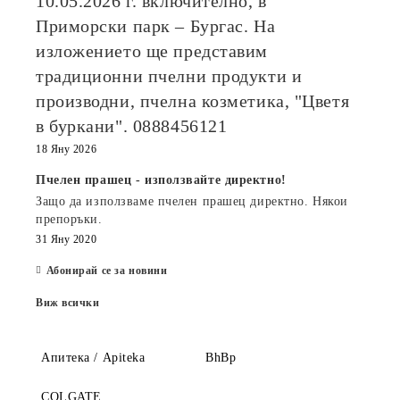
10.05.2026
г. включително, в
Приморски парк – Бургас. На
изложението ще представим
традиционни пчелни продукти и
производни, пчелна козметика, "Цветя
в буркани". 0888456121
18 Яну 2026
Пчелен прашец - използвайте директно!
Защо да използваме пчелен прашец директно. Някои
препоръки.
31 Яну 2020
Абонирай се за новини
Виж всички
Апитека / Apiteka
BhBp
COLGATE