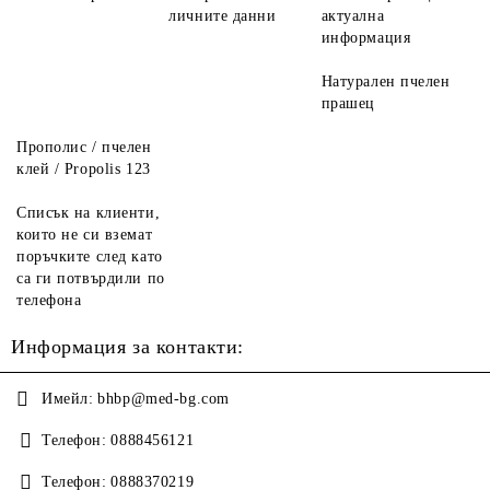
личните данни
актуална
информация
Натурален пчелен
прашец
Прополис / пчелен
клей / Propolis 123
Списък на клиенти,
които не си вземат
поръчките след като
са ги потвърдили по
телефона
Информация за контакти:
Имейл:
bhbp@med-bg.com
Телефон:
0888456121
Телефон:
0888370219