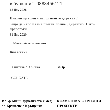
в буркани". 0888456121
18 Яну 2026
Пчелен прашец - използвайте директно!
Защо да използваме пчелен прашец директно. Някои
препоръки.
31 Яну 2020
Абонирай се за новини
Виж всички
Апитека / Apiteka
BhBp
COLGATE
BhBp Мини бурканчета с мед
КОЗМЕТИКА С ПЧЕЛНИ
за Кръщене / Кръщение
ПРОДУКТИ