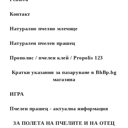
до няколко дни за да
да поръчвате
финализираме поръчката.
повече
Ако желаете поръчката Ви
продукти за по-
Контакт
да пристигне максимално
малко пари.
бързо, моля обадете се на
0888456121 или
Натурално пчелно млечице
0888323134.
Стандартните поръчки се
изпълняват в рамките на
Натурален пчелен прашец
10 работни дни.
Посететe новия ни сайт
Прополис / пчелен клей / Propolis 123
Кратки указания за пазаруване в BhBp.bg
магазина
ИГРА
Пчелен прашец - актуална информация
ЗА ПОЛЕТА НА ПЧЕЛИТЕ И НА ОТЕЦ