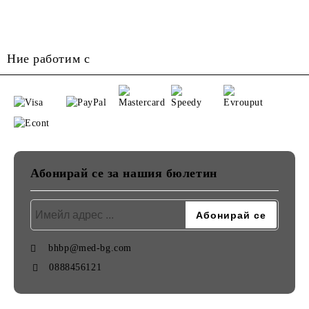
Ние работим с
Абонирай се за нашия бюлетин
bhbp@med-bg.com
0888456121