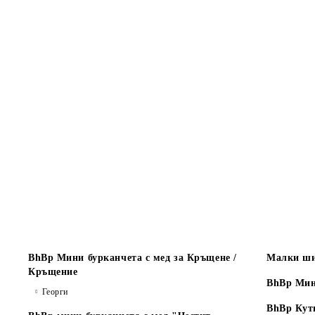
BhBp Мини бурканчета с мед за Кръщене /
Малки ши
Кръщение
BhBp Мин
Георги
BhBp Кут