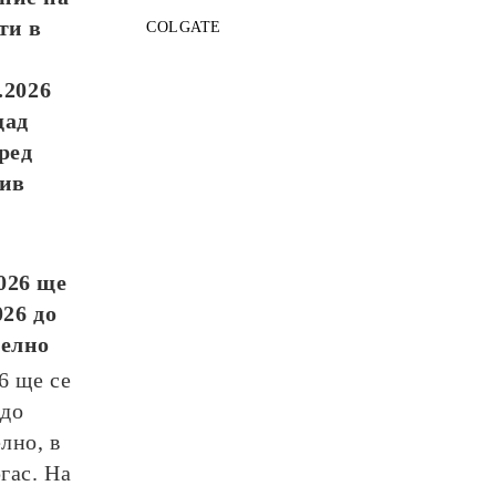
ти в
COLGATE
.2026
щад
ред
див
026
ще
026
до
телно
26
ще се
до
лно, в
гас. На