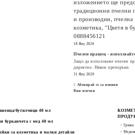
изложението ще пред
традиционни пчелни 
и производни, пчелна
козметика, "Цветя в б
0888456121
18 Яну 2026
Пчелен прашец - използвайт
Защо да използваме пчелен п
директно. Някои препоръки.
31 Яну 2020
Абонирай се за новини
Виж всички
шенца/бутилчици 40 мл
КОЗМЕ
ПРОДУ
и бурканчета с мед 40 мл
Грижа 
Медени
ийки за козметика и малки детайли