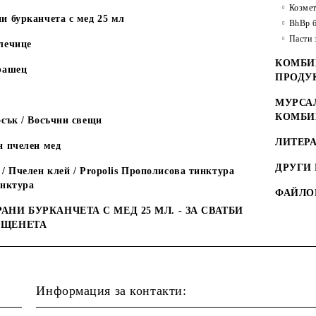
Козмет
и бурканчета с мед 25 мл
BhBp б
Пасти 
лечице
КОМБИ
рашец
ПРОДУ
МУРСАЛ
КОМБИ
сък / Восъчни свещи
ЛИТЕРА
н пчелен мед
ДРУГИ
/ Пчелен клей / Propolis Прополисова тинктура
инктура
ФАЙЛО
АНИ БУРКАНЧЕТА С МЕД 25 МЛ. - ЗА СВАТБИ
ЪЩЕНЕТА
Информация за контакти: