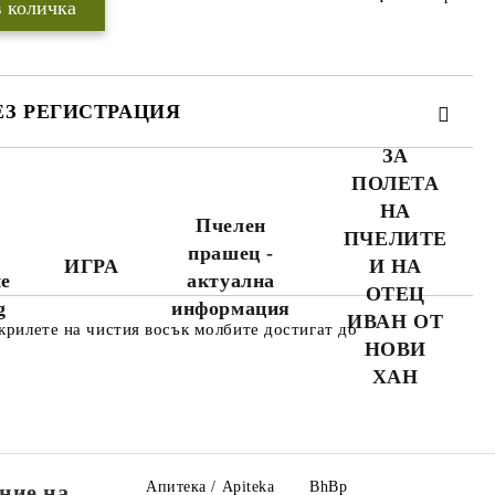
ЕЗ РЕГИСТРАЦИЯ
ЗА
ПОЛЕТА
НА
я
Пчелен
ПЧЕЛИТЕ
прашец -
ИГРА
И НА
не
актуална
WWW.APITEKA.EU
където можете да
ОТЕЦ
поръчвате повече
g
информация
ИВАН ОТ
продукти за по-
крилете на чистия восък молбите достигат до
а
малко пари.
НОВИ
ХАН
Апитека / Apiteka
BhBp
ние на