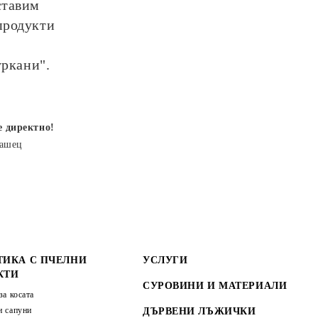
ставим
продукти
уркани".
е директно!
рашец
ТИКА С ПЧЕЛНИ
УСЛУГИ
КТИ
СУРОВИНИ И МАТЕРИАЛИ
за косата
 сапуни
ДЪРВЕНИ ЛЪЖИЧКИ