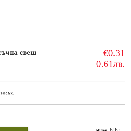
€0.31
съчна свещ
0.61лв.
 восък.
Добави в желани
BhBp
Марка: