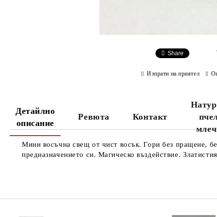
Share
Изпрати на приятел
О
Натур
Детайлно
Ревюта
Контакт
пче
описание
млеч
Мини восъчна свещ от чист восък. Гори без пращене, бе
предназначението си. Магическо въздействие. Златистия