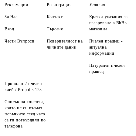
Рекламации
Регистрация
Условия
За Нас
Контакт
Кратки указания за
пазаруване в BhBp
Вход
Търсене
магазина
Чести Въпроси
Поверителност на
Пчелен прашец -
личните данни
актуална
информация
Натурален пчелен
прашец
Прополис / пчелен
клей / Propolis 123
Списък на клиенти,
които не си вземат
поръчките след като
са ги потвърдили по
телефона