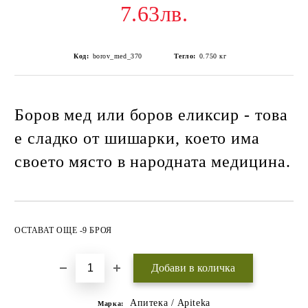
7.63лв.
Код:
borov_med_370
Тегло:
0.750
кг
Боров мед или боров еликсир - това
е сладко от шишарки, което има
своето място в народната медицина.
Добави в желани
ОСТАВАТ ОЩЕ -9 БРОЯ
Апитека / Apiteka
Марка: