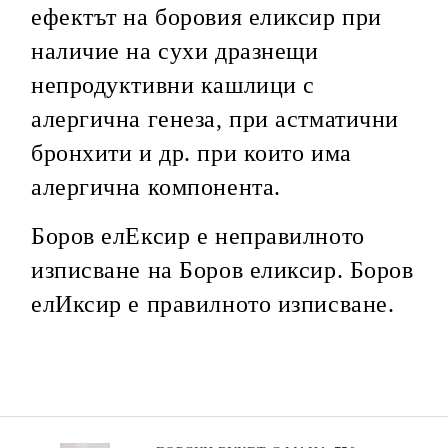
ефектът на боровия еликсир при
наличие на сухи дразнещи
непродуктивни кашлици с
алергична генеза, при астматични
бронхити и др. при които има
алергична компонента.
Боров елЕксир е неправилното
изписване на Боров еликсир. Боров
елИксир е правилното изписване.