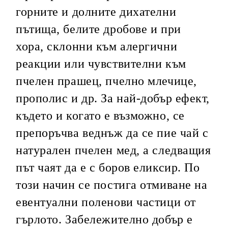
горните и долните дихателни
пътища, белите дробове и при
хора, склонни към алергични
реакции или чувствителни към
пчелен прашец, пчелно млечице,
прополис и др. За най-добър ефект,
където и когато е възможно, се
препоръчва веднъж да се пие чай с
натурален пчелен мед, а следващия
път чаят да е с боров еликсир. По
този начин се постига отмиване на
евентуални поленови частици от
гърлото. Забележително добър е