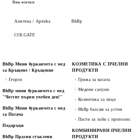
Виж всички
Апитека / Apiteka
BhBp
COLGATE
BhBp Мини бурканчета с мед
КОЗМЕТИКА С ПЧЕЛНИ
за Кръщене / Кръщение
ПРОДУКТИ
Георги
Грижа за косата
Медени сапуни
BhBp мини бурканчета с мед
"Честит първи учебен ден!"
Козметика за лице
BhBp Мини бурканчета с мед
BhBp балсам за устни
за Погача
Пасти за зъби с прополис
Подаръци
КОМБИНИРАНИ ПЧЕЛНИ
BhBp Празни стъклени
ПРОДУКТИ