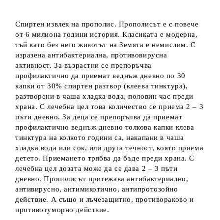
Спиртен извлек на прополис. Прополисът е с повече
от 6 милиона години история. Класиката е модерна,
тъй като без него животът на Земята е немислим. С
изразена антибактериална, противовирусна
активност. За възрастни се препоръчва
профилактично да приемат веднъж дневно по 30
капки от 30% спиртен разтвор (клеева тинктура),
разтворени в чаша хладка вода, половин час преди
храна. С лечебна цел това количество се приема 2 – 3
пъти дневно. За деца се препоръчва да приемат
профилактично веднъж дневно толкова капки клева
тинктура на колкото години са, накапани в чаша
хладка вода или сок, или друга течност, която приема
детето. Приемането трябва да бъде преди храна. С
лечебна цел дозата може да се дава 2 – 3 пъти
дневно. Прополисът притежава антибактериално,
антивирусно, антимикотично, антипротозойно
действие. А също и лъчезащитно, противораково и
противотуморно действие.