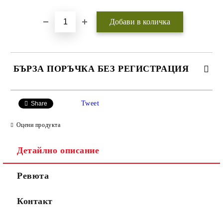
БЪРЗА ПОРЪЧКА БЕЗ РЕГИСТРАЦИЯ
САМО ПОПЪЛНЕТЕ 3 ПОЛЕТА
Tweet
Share
Оцени продукта
Детайлно описание
Ние ще се свържем с вас
WWW.APITEKA.EU
където можете
Ревюта
до няколко дни за да
да поръчвате
финализираме поръчката.
повече
Ако желаете поръчката Ви
продукти за по-
Контакт
да пристигне максимално
малко пари.
бързо, моля обадете се на
0888456121 или