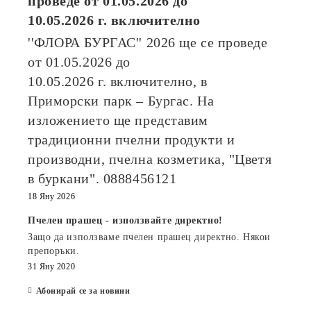
проведе от
01.05.2026
до
10.05.2026
г. включително
''ФЛОРА БУРГАС'' 2026
ще се проведе
от
01.05.2026
до
10.05.2026
г. включително, в
Приморски парк – Бургас. На
изложението ще представим
традиционни пчелни продукти и
производни, пчелна козметика, "Цветя
в буркани". 0888456121
18 Яну 2026
Пчелен прашец - използвайте директно!
Защо да използваме пчелен прашец директно. Някои
препоръки.
31 Яну 2020
Абонирай се за новини