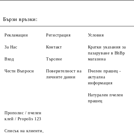
Бързи връзки:
Рекламации
Регистрация
Условия
За Нас
Контакт
Кратки указания за
пазаруване в BhBp
Вход
Търсене
магазина
Чести Въпроси
Поверителност на
Пчелен прашец -
личните данни
актуална
информация
Натурален пчелен
прашец
Прополис / пчелен
клей / Propolis 123
Списък на клиенти,