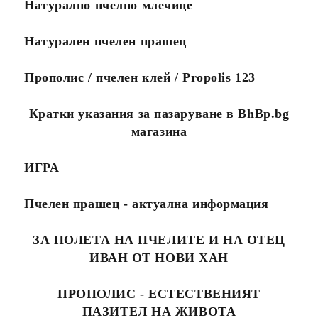
Натурално пчелно млечице
0888323134.
Стандартните поръчки се
изпълняват в рамките на
Натурален пчелен прашец
10 работни дни.
Посететe новия ни сайт
Прополис / пчелен клей / Propolis 123
Кратки указания за пазаруване в BhBp.bg
магазина
ИГРА
Пчелен прашец - актуална информация
ЗА ПОЛЕТА НА ПЧЕЛИТЕ И НА ОТЕЦ
ИВАН ОТ НОВИ ХАН
ПРОПОЛИС - ЕСТЕСТВЕНИЯТ
ПАЗИТЕЛ НА ЖИВОТА