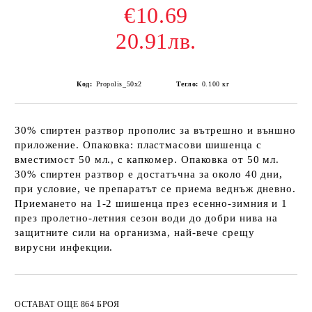
€10.69
20.91лв.
Код:
Propolis_50x2
Тегло:
0.100
кг
30% спиртен разтвор прополис за вътрешно и външно
приложение. Опаковка: пластмасови шишенца с
вместимост 50 мл., с капкомер. Опаковка от 50 мл.
30% спиртен разтвор е достатъчна за около 40 дни,
при условие, че препаратът се приема веднъж дневно.
Приемането на 1-2 шишенца през есенно-зимния и 1
през пролетно-летния сезон води до добри нива на
защитните сили на организма, най-вече срещу
вирусни инфекции.
Добави в желани
ОСТАВАТ ОЩЕ 864 БРОЯ