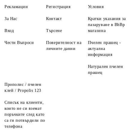
Рекламации
Регистрация
Условия
За Нас
Контакт
Кратки указания за
пазаруване в BhBp
Вход
Търсене
магазина
Чести Въпроси
Поверителност на
Пчелен прашец -
личните данни
актуална
информация
Натурален пчелен
прашец
Прополис / пчелен
клей / Propolis 123
Списък на клиенти,
които не си вземат
поръчките след като
са ги потвърдили по
телефона