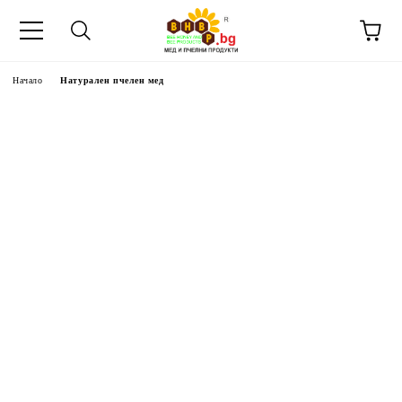
Начало
Натурален пчелен мед