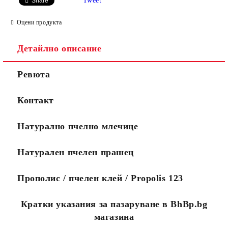
Tweet
Share
Оцени продукта
Детайлно описание
Ние ще се свържем с вас
WWW.APITEKA.EU
където можете
Ревюта
до няколко дни за да
да поръчвате
финализираме поръчката.
повече
Ако желаете поръчката Ви
продукти за по-
Контакт
да пристигне максимално
малко пари.
бързо, моля обадете се на
0888456121 или
Натурално пчелно млечице
0888323134.
Стандартните поръчки се
изпълняват в рамките на
Натурален пчелен прашец
10 работни дни.
Посететe новия ни сайт
Прополис / пчелен клей / Propolis 123
Кратки указания за пазаруване в BhBp.bg
магазина