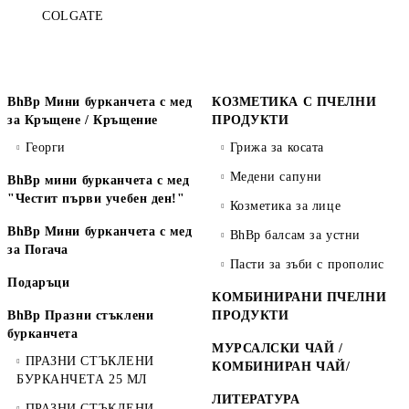
COLGATE
BhBp Мини бурканчета с мед
КОЗМЕТИКА С ПЧЕЛНИ
за Кръщене / Кръщение
ПРОДУКТИ
Георги
Грижа за косата
Медени сапуни
BhBp мини бурканчета с мед
"Честит първи учебен ден!"
Козметика за лице
BhBp Мини бурканчета с мед
BhBp балсам за устни
за Погача
Пасти за зъби с прополис
Подаръци
КОМБИНИРАНИ ПЧЕЛНИ
BhBp Празни стъклени
ПРОДУКТИ
бурканчета
МУРСАЛСКИ ЧАЙ /
ПРАЗНИ СТЪКЛЕНИ
КОМБИНИРАН ЧАЙ/
БУРКАНЧЕТА 25 МЛ
ЛИТЕРАТУРА
ПРАЗНИ СТЪКЛЕНИ