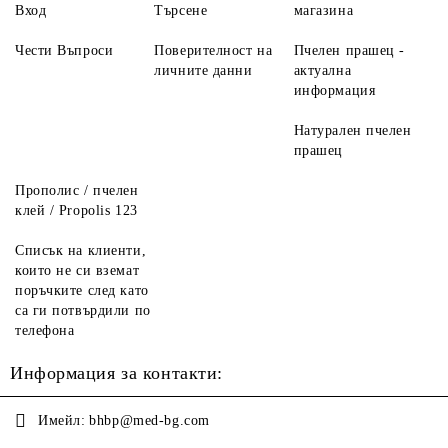
Вход
Търсене
магазина
Чести Въпроси
Поверителност на
Пчелен прашец -
личните данни
актуална
информация
Натурален пчелен
прашец
Прополис / пчелен
клей / Propolis 123
Списък на клиенти,
които не си вземат
поръчките след като
са ги потвърдили по
телефона
Информация за контакти:
Имейл:
bhbp@med-bg.com