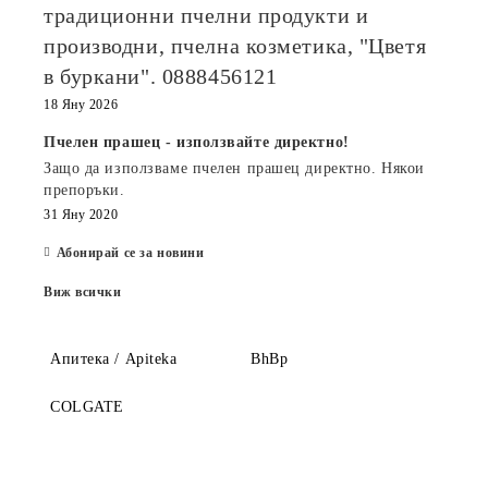
традиционни пчелни продукти и
производни, пчелна козметика, "Цветя
в буркани". 0888456121
18 Яну 2026
Пчелен прашец - използвайте директно!
Защо да използваме пчелен прашец директно. Някои
препоръки.
31 Яну 2020
Абонирай се за новини
Виж всички
Апитека / Apiteka
BhBp
COLGATE