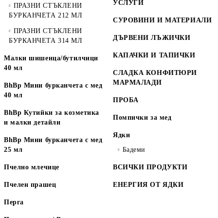
УСЛУГИ
ПРАЗНИ СТЪКЛЕНИ
БУРКАНЧЕТА 212 МЛ
СУРОВИНИ И МАТЕРИАЛИ
ПРАЗНИ СТЪКЛЕНИ
ДЪРВЕНИ ЛЪЖИЧКИ
БУРКАНЧЕТА 314 МЛ
КАПАЧКИ И ТАПИЧКИ
Малки шишенца/бутилчици
40 мл
СЛАДКА КОНФИТЮРИ
МАРМАЛАДИ
BhBp Мини бурканчета с мед
40 мл
ПРОБА
BhBp Кутийки за козметика
Помпички за мед
и малки детайли
Ядки
BhBp Мини бурканчета с мед
25 мл
Бадеми
Пчелно млечице
ВСИЧКИ ПРОДУКТИ
Пчелен прашец
ЕНЕРГИЯ ОТ ЯДКИ
Перга