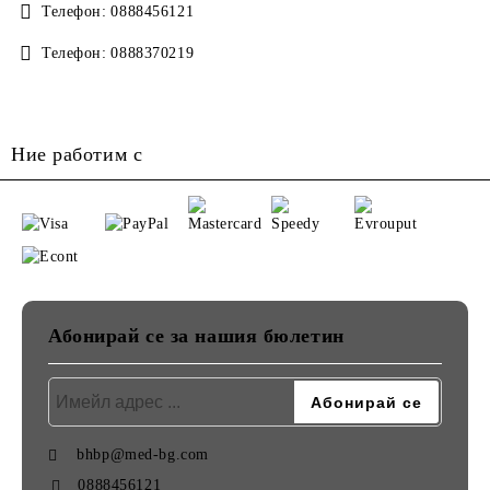
Телефон:
0888456121
Телефон:
0888370219
Ние работим с
Абонирай се за нашия бюлетин
bhbp@med-bg.com
0888456121