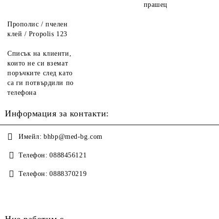
прашец
Прополис / пчелен
клей / Propolis 123
Списък на клиенти,
които не си вземат
поръчките след като
са ги потвърдили по
телефона
Информация за контакти:
Имейл:
bhbp@med-bg.com
Телефон:
0888456121
Телефон:
0888370219