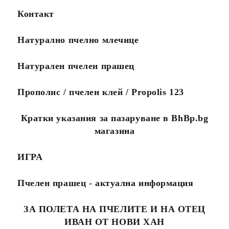
Ако желаете поръчката Ви
продукти за по-
Контакт
да пристигне максимално
малко пари.
бързо, моля обадете се на
0888456121 или
Натурално пчелно млечице
0888323134.
Стандартните поръчки се
изпълняват в рамките на
Натурален пчелен прашец
10 работни дни.
Посететe новия ни сайт
Прополис / пчелен клей / Propolis 123
Кратки указания за пазаруване в BhBp.bg
магазина
ИГРА
Пчелен прашец - актуална информация
ЗА ПОЛЕТА НА ПЧЕЛИТЕ И НА ОТЕЦ
ИВАН ОТ НОВИ ХАН