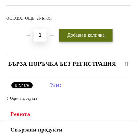
Добави в желани
ОСТАВАТ ОЩЕ -26 БРОЯ
БЪРЗА ПОРЪЧКА БЕЗ РЕГИСТРАЦИЯ
САМО ПОПЪЛНЕТЕ 3 ПОЛЕТА
Tweet
Share
Оцени продукта
Ревюта
Ние ще се свържем с вас
WWW.APITEKA.EU
където можете
Свързани продукти
до няколко дни за да
да поръчвате
финализираме поръчката.
повече