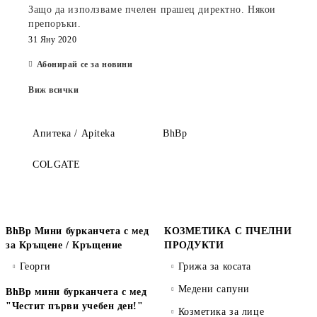
Защо да използваме пчелен прашец директно. Някои
препоръки.
31 Яну 2020
Абонирай се за новини
Виж всички
Апитека / Apiteka
BhBp
COLGATE
BhBp Мини бурканчета с мед
КОЗМЕТИКА С ПЧЕЛНИ
за Кръщене / Кръщение
ПРОДУКТИ
Георги
Грижа за косата
Медени сапуни
BhBp мини бурканчета с мед
"Честит първи учебен ден!"
Козметика за лице