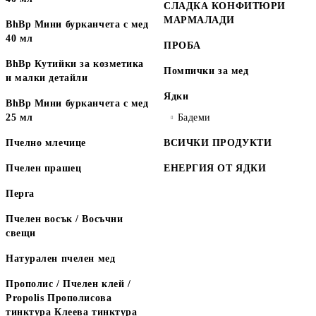
СЛАДКА КОНФИТЮРИ
МАРМАЛАДИ
BhBp Мини бурканчета с мед
40 мл
ПРОБА
BhBp Кутийки за козметика
Помпички за мед
и малки детайли
Ядки
BhBp Мини бурканчета с мед
25 мл
Бадеми
Пчелно млечице
ВСИЧКИ ПРОДУКТИ
Пчелен прашец
ЕНЕРГИЯ ОТ ЯДКИ
Перга
Пчелен восък / Восъчни
свещи
Натурален пчелен мед
Прополис / Пчелен клей /
Propolis Прополисова
тинктура Клеева тинктура