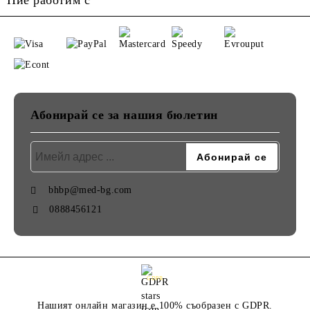
Ние работим с
Абонирай се за нашия бюлетин
bhbp@med-bg.com
0888456121
GDPR
Нашият онлайн магазин е 100% съобразен с GDPR.