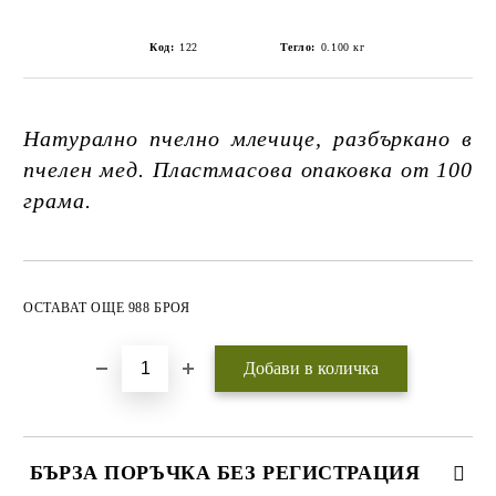
Код:
122
Тегло:
0.100
кг
Натурално пчелно млечице, разбъркано в
пчелен мед. Пластмасова опаковка от 100
грама.
Добави в желани
ОСТАВАТ ОЩЕ 988 БРОЯ
БЪРЗА ПОРЪЧКА БЕЗ РЕГИСТРАЦИЯ