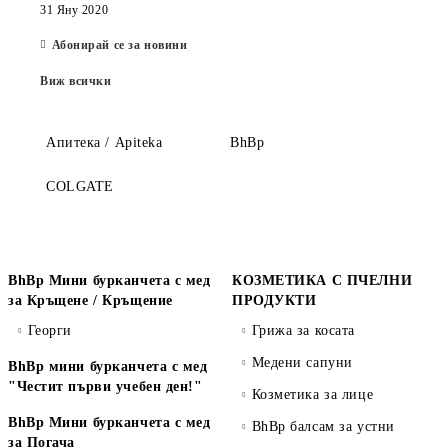
31 Яну 2020
Абонирай се за новини
Виж всички
Апитека / Apiteka
BhBp
COLGATE
BhBp Мини бурканчета с мед
КОЗМЕТИКА С ПЧЕЛНИ
за Кръщене / Кръщение
ПРОДУКТИ
Георги
Грижа за косата
Медени сапуни
BhBp мини бурканчета с мед
"Честит първи учебен ден!"
Козметика за лице
BhBp Мини бурканчета с мед
BhBp балсам за устни
за Погача