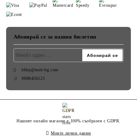
Абонирай се за нашия бюлетин
bhbp@med-bg.com
0888456121
GDPR
Нашият онлайн магазин е 100% съобразен с GDPR.
Моите лични данни