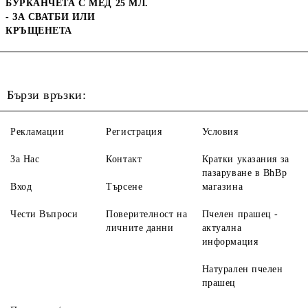
БУРКАНЧЕТА С МЕД 25 МЛ.
- ЗА СВАТБИ ИЛИ
КРЪЩЕНЕТА
Бързи връзки:
Рекламации
Регистрация
Условия
За Нас
Контакт
Кратки указания за
пазаруване в BhBp
Вход
Търсене
магазина
Чести Въпроси
Поверителност на
Пчелен прашец -
личните данни
актуална
информация
Натурален пчелен
прашец