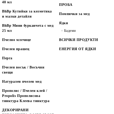
40 мл
ПРОБА
BhBp Кутийки за козметика
Помпички за мед
и малки детайли
Ядки
BhBp Мини бурканчета с мед
25 мл
Бадеми
Пчелно млечице
ВСИЧКИ ПРОДУКТИ
Пчелен прашец
ЕНЕРГИЯ ОТ ЯДКИ
Перга
Пчелен восък / Восъчни
свещи
Натурален пчелен мед
Прополис / Пчелен клей /
Propolis Прополисова
тинктура Клеева тинктура
ДЕКОРИРАНИ