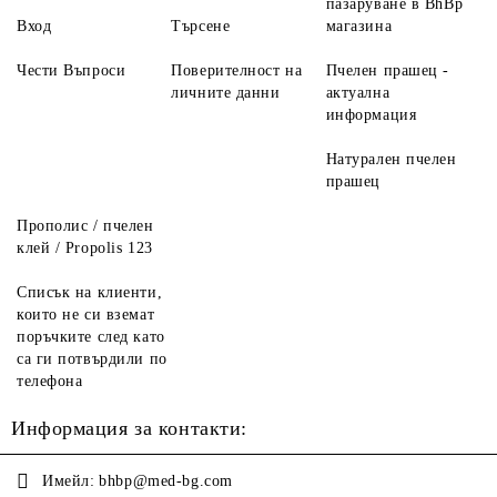
пазаруване в BhBp
Вход
Търсене
магазина
Чести Въпроси
Поверителност на
Пчелен прашец -
личните данни
актуална
информация
Натурален пчелен
прашец
Прополис / пчелен
клей / Propolis 123
Списък на клиенти,
които не си вземат
поръчките след като
са ги потвърдили по
телефона
Информация за контакти:
Имейл:
bhbp@med-bg.com