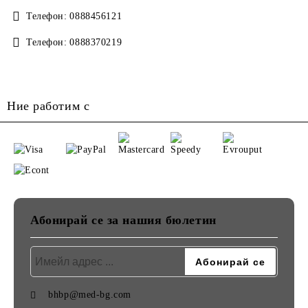
Телефон:
0888456121
Телефон:
0888370219
Ние работим с
Абонирай се за нашия бюлетин
bhbp@med-bg.com