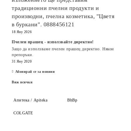
традиционни пчелни продукти и
производни, пчелна козметика, "Цветя
в буркани". 0888456121
18 Яну 2026
Пчелен прашец - използвайте директно!
Защо да използваме пчелен прашец директно. Някои
препоръки.
31 Яну 2020
Абонирай се за новини
Виж всички
Апитека / Apiteka
BhBp
COLGATE