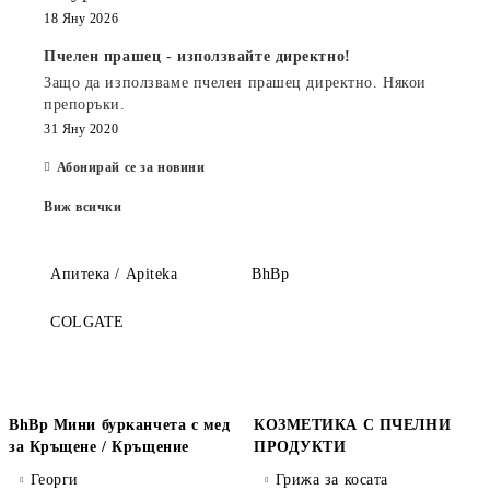
18 Яну 2026
Пчелен прашец - използвайте директно!
Защо да използваме пчелен прашец директно. Някои
препоръки.
31 Яну 2020
Абонирай се за новини
Виж всички
Апитека / Apiteka
BhBp
COLGATE
BhBp Мини бурканчета с мед
КОЗМЕТИКА С ПЧЕЛНИ
за Кръщене / Кръщение
ПРОДУКТИ
Георги
Грижа за косата