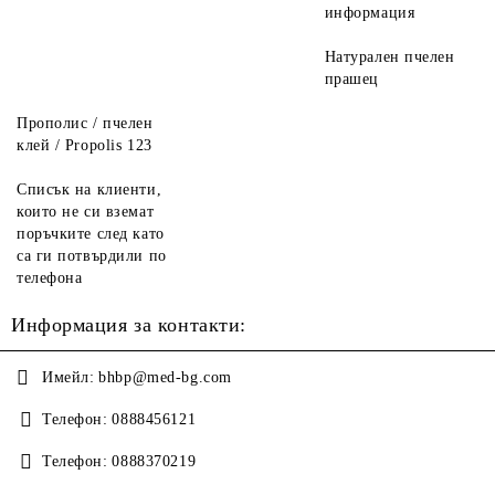
информация
Натурален пчелен
прашец
Прополис / пчелен
клей / Propolis 123
Списък на клиенти,
които не си вземат
поръчките след като
са ги потвърдили по
телефона
Информация за контакти:
Имейл:
bhbp@med-bg.com
Телефон:
0888456121
Телефон:
0888370219