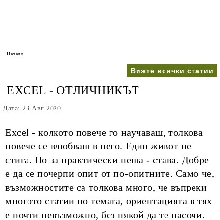
Начало
Вижте всички статии
EXCEL - ОТЛИЧНИКЪТ
Дата: 23 Авг 2020
Excel - колкото повече го научаваш, толкова
повече се влюбваш в него. Един живот не
стига. Но за практически неща - става. Добре
е да се почерпи опит от по-опитните. Само че,
възможностите са толкова много, че въпреки
многото статии по темата, ориентацията в тях
е почти невъзможно, без някой да те насочи.