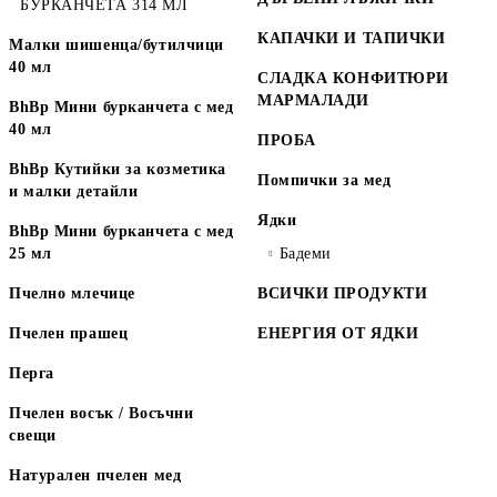
БУРКАНЧЕТА 314 МЛ
КАПАЧКИ И ТАПИЧКИ
Малки шишенца/бутилчици
40 мл
СЛАДКА КОНФИТЮРИ
МАРМАЛАДИ
BhBp Мини бурканчета с мед
40 мл
ПРОБА
BhBp Кутийки за козметика
Помпички за мед
и малки детайли
Ядки
BhBp Мини бурканчета с мед
25 мл
Бадеми
Пчелно млечице
ВСИЧКИ ПРОДУКТИ
Пчелен прашец
ЕНЕРГИЯ ОТ ЯДКИ
Перга
Пчелен восък / Восъчни
свещи
Натурален пчелен мед