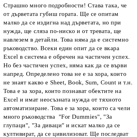
Страшно много подробности! Става така, че
от дърветата губиш гората. Ще се опитам
малко да се издигна над дърветата, но при
нужда, ще сляза по-ниско и от тревата, ще
навлезем в детайли. Това няма да е системно
ръководство. Всеки един опит да се вкара
Excel в система е обречен на частичен успех.
Но без частичен успех, няма как да се върви
напред. Определено това не е за хора, които
не знаят какво е Sheet, Book, Sum, Count и т.н.
Това е за хора, които познават обектите на
Excel и имат неосъзната нужда от тяхното
автоматизиране. Това е за хора, които са чели
много ръководства "For Dummies", "За
глупаци", "За диваци" и искат малко да се
култивират, да се цивилизоват. Ще последват