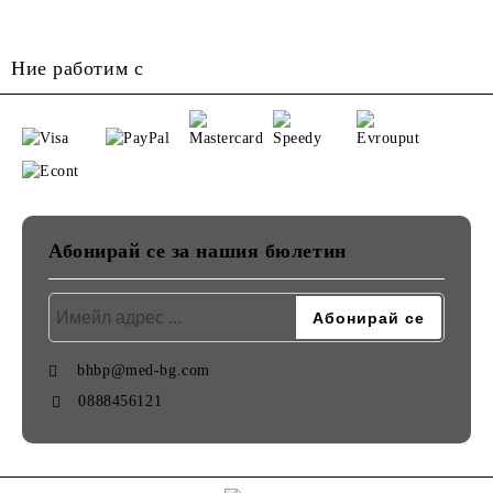
Ние работим с
Абонирай се за нашия бюлетин
bhbp@med-bg.com
0888456121